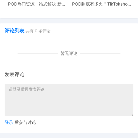
POD热门资源一站式解决 新手
POD到底有多火？TikTokshop
也能快速掌握行业资讯
双11狂揽920万单
让我们来看看这两颗“炸弹”分别是什么：
评论列表
共有
0
条评论
第一颗炸弹：
国务院810号令 & 税总15号公告 — “资金
流”天罗地网
暂无评论
核心内容：
要求所有互联网平台企业，按季度向税务
机关报送平台内经营者的身份信息和收入信息。
发表评论
划重点：
对亚马逊卖家的影响：
别以为你远在天边，文件明确
规定了“境外互联网平台企业”的报送义务。
亚马逊、
eBay、Shopify等，理论上都在监管范围内。很多人
登录
后参与讨论
会说，中国税务局管不到美国亚马逊。没错，但他们
能管到所有在中国境内的收款服务商（如