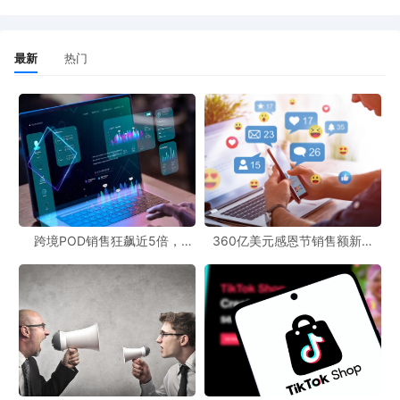
这不是演习，更不是远方的雷声。
这是一场精准的、
数据化的税务风暴，这组政策并非孤立的技术性调
最新
热门
整，而是标志着我国对数字经济，特别是跨境电商领
域的税收监管模式正发生根本性转变。那个靠信息差
野蛮生长的时代，已经彻底宣告结束。
这篇文章将深度拆解这几份文件“杀伤力”背后的逻
辑。
跨境POD销售狂飙近5倍，
360亿美元感恩节销售额新纪
POD123助力卖家快速入局
录，POD123网站引领卖家爆单
新风潮！
拆解“王炸”——税务局到底想干什么？
这次的政策组合拳，核心目的只有一个：打通数据孤
岛，构建一个“资金流”和“货物流”相互印证的税务监管
天网。