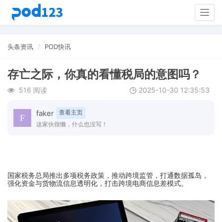
Togg
navig
头条资讯
POD快讯
存亡之际，你真的看懂税局的意图吗？
516 阅读
2025-10-30 12:35:53
faker
查看主页
这家伙很懒，什么也没写！
国家税务总局推出多项税务政策，推动跨境监管，打通数据孤岛，
强化资金与货物流信息透明化，打击跨境电商信息差模式。