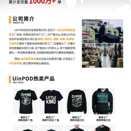
额、退款金额、收入净额。这意味着，卖家在亚马逊
后台的真实销售数据，将毫无保留地呈现在税务局的
数据库里。
不难看出，税务局正在通过支付渠道，彻底掌握卖家
从亚马逊等海外平台收回的每一分钱。企业的“资金
流”将变得完全透明。
第二颗炸弹：
税总17号公告 & 新版A200000申报表 —
“货物流”精准溯源