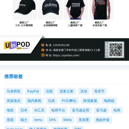
核心内容：
修订企业所得税预缴申报表，特别增加了
对出口业务的申报要求，并新增《代理出口企业受托
出口情况汇总表》。
推荐标签
马来西亚
PayPal
法国
卖家之家
活动
母亲节
美国海关
国内要闻
玩具
POD孵化
跨境新规
电商税
地垫
日本
AI工具
电商平台
亚马逊运营
亚马逊
电商
美国
瑞士
temu
DHL
Meta
美加墨
抱娃外套