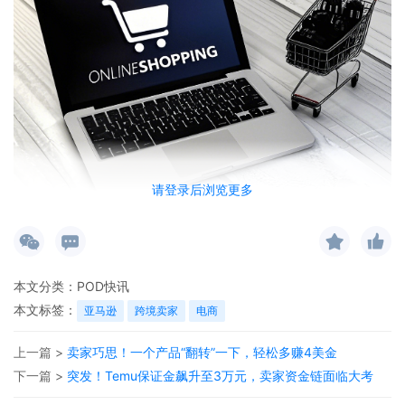
请登录后浏览更多
最近，国家税务总局接连甩出
国务院810号令
和
税总
15号、17号公告
这几张“王炸”，整个跨境圈都感受到
本文分类：
POD快讯
了强烈的震感。很多人还在云里雾里，觉得“离我们很
本文标签：
远”、“只是针对国内电商吧？”。
亚马逊
跨境卖家
电商
上一篇 >
卖家巧思！一个产品“翻转”一下，轻松多赚4美金
作为在行业里摸爬滚打了十多年的老兵，必须告诉大
下一篇 >
突发！Temu保证金飙升至3万元，卖家资金链面临大考
家一个残酷的真相：