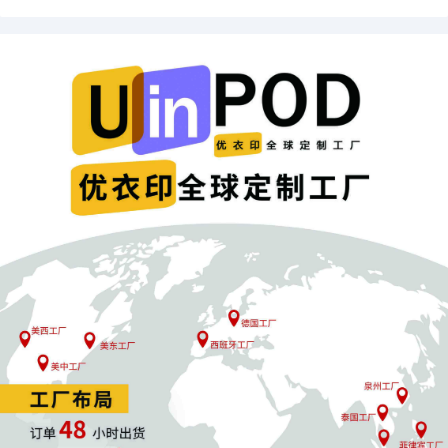
铺货模式
：海量上架快速测款，适合新手
精铺模式
：聚焦少数品类深度优化
发仓模式
：批量发仓打造爆款，适合资深卖家
四、平台差异化布局，抢占旺季机遇
随着下半年销售旺季来临，各平台展现出不同的特色优势：
Amazon
作为流量巨头，是标准化
POD产品实现大规模销售的核心
渠道；
Etsy
作为垂直手工艺平台，是高溢价
POD礼品的最佳销售场
所；
TikTok
凭借算法推荐机制，成为测试爆款的最快渠道；
Temu、Shein
等平台则适合测款走量，追求极致低价。
值得注意的是，
"TikTok+独立站+POD"组合模式日益流行。通过短
视频展示定制过程（如"定制狗牌"视频获850万播放），将流量导入
独立站转化，形成完整的"引流-转化-交付"闭环，溢价空间更高。