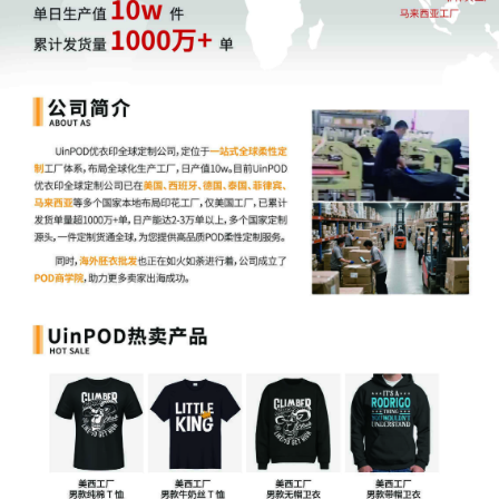
五、供应链重构，规模化定制时代来临
全球定制网作为跨境
AI-POD定制出海平台，在美国自建2大中心工
厂和6大卫星合作工厂，支持48小时极速交付，覆盖1000+细分商
品。其多平台订单同步管理系统，为从业者提供全链路支持。
当前，
POD正在深刻重构全球电商的供应链逻辑：
从
"规模化制造"走向"规模化定制"
从
"库存驱动"转向"需求驱动"
从
"同质竞争"升级为"情感溢价"
在这个千亿级的市场机遇中，无论是初创品牌、跨境卖家，还是供
应链企业，只要能够把握个性化消费趋势，善用平台化工具、数据
化选品和本地化生产，就有机会在这场变革中脱颖而出。