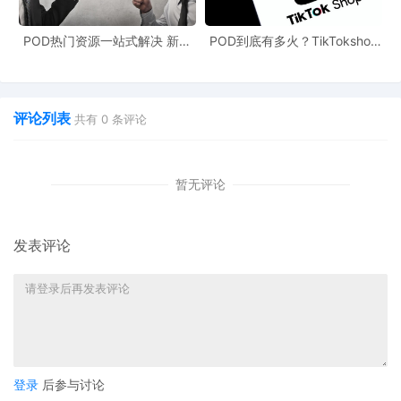
美元增至2032年的550亿美元。
POD热门资源一站式解决 新手
POD到底有多火？TikTokshop
三、选品逻辑重构，运营模式多元化
也能快速掌握行业资讯
双11狂揽920万单
POD选品的核心逻辑围绕"情感+场景"展开，重点考量三个因素：平
面化、易印刷、高情感附加值。T恤、卫衣、袜子等印花面积大的服
评论列表
共有
0
条评论
装配饰，以及马克杯、抱枕、帆布包等实用且具纪念意义的产品更
受欢迎。
暂无评论
相比之下，复杂曲面产品（如球形水杯）和高单价精密品（如定制
耳机）则需要谨慎对待。有卖家尝试
"定制水晶球"导致次品率超
发表评论
30%，损失约3万美元的案例值得警惕。
目前主流的
POD运营模式包括：
自主设计模式
：设计即生产，适合创意型卖家
来图定制模式
：买家上传图案，避开价格战
登录
后参与讨论