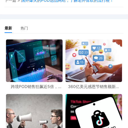
下一篇 >
国外爆火的POD选品网站，了解老外喜欢的流行梗！
美、欧洲与亚太三大区域占据核心份额，形成稳定的"三足鼎立"格
局。其中，亚太地区凭借电子商务和定制需求的强劲增长，成为全
球POD市场增长最快的区域。
最新
热门
二、服装配饰领跑，情感消费崛起
在
POD赛道中，服装配饰类目继续占据重要份额，其核心在于天然
的"高展示性、强社交属性"，成为用户个体表达最直接的媒介。
欧美市场数据显示，日常个性表达（语录
/潮图）是主要需求场景，
标语T恤、印花袜子等成为爆款产品。节日主题和社交礼品，如情侣
卫衣、圣诞全家福T恤也备受欢迎。Accenture调研显示，近九成欧
美消费者青睐个性化时尚产品，高消费人群兴趣度高达94%，显示
跨境POD销售狂飙近5倍，
360亿美元感恩节销售额新纪
POD123助力卖家快速入局
录，POD123网站引领卖家爆单
出巨大的定制化潜力与溢价空间。
新风潮！
家居装饰、珠宝配饰、宠物用品等品类增速显著，反映出
POD正
从"外显型消费"向"情感型消费"深度渗透。其中，墙面装饰年复合增
长率达到14.2%，个性化珠宝市场规模预计将从2024年的379.6亿