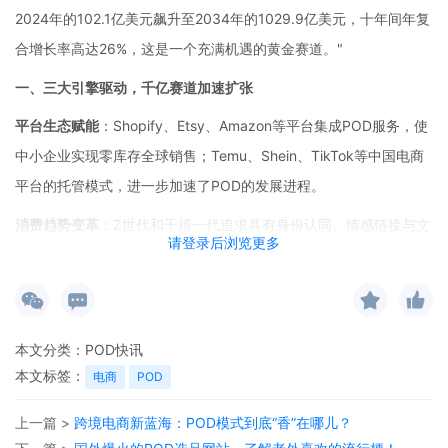
2024年的102.1亿美元飙升至2034年的1029.9亿美元，十年间年复
合增长率高达26%，这是一个充满机遇的黄金赛道。"
一、三大引擎驱动，千亿赛道加速扩张
平台生态赋能
：
Shopify、Etsy、Amazon等平台集成POD服务，使
中小企业实现零库存全球销售；Temu、Shein、TikTok等中国电商
平台的托管模式，进一步加速了POD的发展进程。
消费趋势变革
：
Z世代和千禧一代追求具有身份认同、情感链接与文
请登录后浏览更多
化属性的个性化产品，将消费行为从功能性购买升级为意义驱动和
叙事消费。
技术革命突破
：高速数码印花、
AI图案生成、按需印刷技术与分布
本文分类：
POD快讯
式生产网络等创新，共同构成了POD的"技术基座"，实现了"规模化
本文标签：
电商
POD
定制"的经济可行性。
从区域格局看，全球
POD市场呈现"三极主导、多极发育"态势。北
上一篇 >
跨境电商新蓝海：POD模式到底“香”在哪儿？