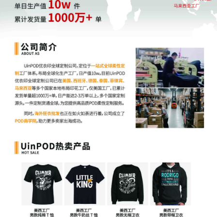
在TikTok
中
大量充斥着红人的带货视频，这些视频内容除了
直观呈现这款人造圣诞树的产品外观和特性，还营造了强烈
的圣诞氛围。同时，红人还提供了特别的优惠购买渠道，
使
得海外消费者一提到圣诞，就会联想起这款圣诞树，加深了
品牌认知植入
。
目前，这款人造圣诞树已经获得了超过9000个订单以及超过
500万元的营收。可见品牌的认知营销非常成功。
黑五吸金攻略二：集中爆发，统一内容基调