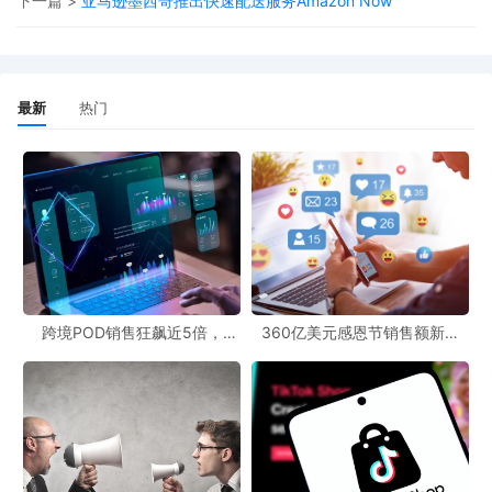
下一篇 >
亚马逊墨西哥推出快速配送服务Amazon Now
最新
热门
跨境POD销售狂飙近5倍，
360亿美元感恩节销售额新纪
POD123助力卖家快速入局
录，POD123网站引领卖家爆单
新风潮！
黑五吸金攻略一：把"促销"转化为"内容"
据Drive Research 最新发布的《2025 Holiday Shopping