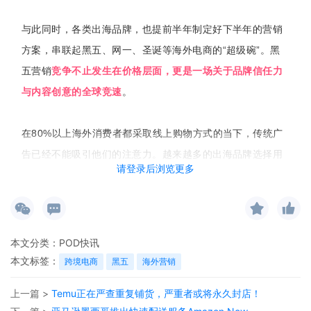
与此同时，各类出海品牌，也提前半年制定好下半年的营销
方案，串联起黑五、网一、圣诞等海外电商的“超级碗”。黑
五营销
竞争不止发生在价格层面，更是一场关于品牌信任力
与内容创意的全球竞速
。
在80%以上海外消费者都采取线上购物方式的当下，传统广
告已经不能吸引他们的注意力。越来越多的出海品牌选择用
请登录后浏览更多
海外红人营销来重新建立品牌与消费者之间的联系
。海外红
人营销不只是广告宣传，更是一种品牌认知的植入，也是赢
得消费者购物决策的关键触点。
本文分类：
POD快讯
可以说，黑五、网一、圣诞等海外营销竞争已经不止是价格
本文标签：
跨境电商
黑五
海外营销
战，而是曝光战+认知
战
，
谁能打动消费者，谁就能赢得市
上一篇 >
Temu正在严查重复铺货，严重者或将永久封店！
场
。