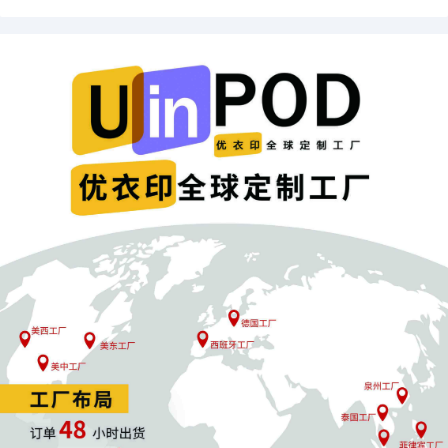
出海品牌要想精准触达目标客户群体，必须提前在社交媒体
上布局，让促销信息，通过各种方式
破圈，传达到消费者那
里
。
其中最有效的破圈方式是，海外红人营销。
海外红人的创意
内容，能穿透平台算法
，快速、精准触达目标人群，相比于
传统的广告投放，
获客成本可有效降低35%
。
例如，最近在TikTok美区爆火的人造圣诞树。这款来自义乌
的人造圣诞树，自8月份上线开始，就合作了780位达人，发
布了与圣诞主题相关带货视频达1223条。