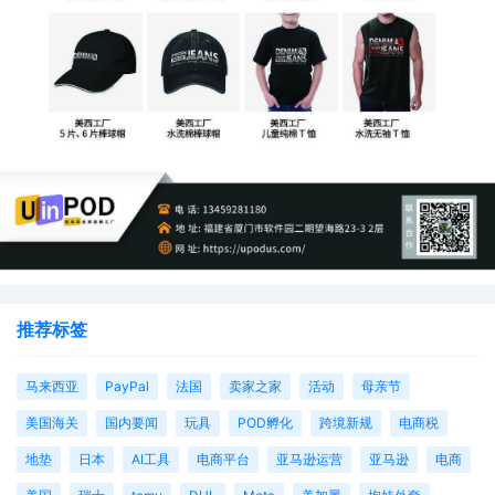
在经过了海外红人开箱、体验、种草等方式炮制预热内容，
传达了促销信息后。在临近黑五期间，最好是
前后一周
，让
合作的海外红人统一内容基调，
集中发布折扣合集视频与专
题测评内容。
这些折扣视频合集与专题评测，站在消费者的角度，诠释了
购买该品牌或者该产品：
“可以帮我解决什么问题？”
。可以
更好的与消费者产生共鸣，让营销内容更自然的带动转化。
推荐标签
例如，美国科技类博主DC Rainmaker，他的YouTube视频
马来西亚
PayPal
法国
卖家之家
活动
母亲节
观看量能达到几万、几十万甚至超百万，对出海科技品牌来
美国海关
国内要闻
玩具
POD孵化
跨境新规
电商税
说，与DC Rainmaker合作不仅可以
提升品牌知名度，还能
地垫
日本
AI工具
电商平台
亚马逊运营
亚马逊
电商
精准触达目标用户，增强消费者的购买信心等
。