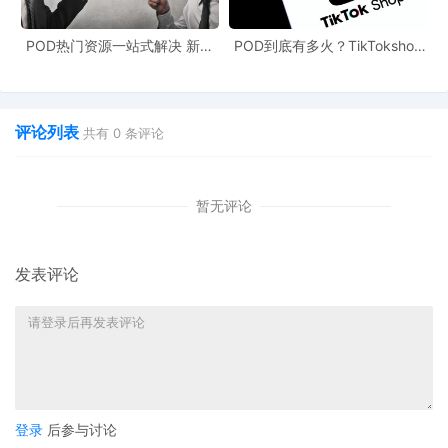
Report》显示，海外消费者”找优惠“的方式，正在悄然改
变。有
61% 的消费者通过零售商/电商网站发现黑五优惠
；
POD热门资源一站式解决 新手
POD到底有多火？TikTokshop
也能快速掌握行业资讯
双11狂揽920万单
54% 的消费者通过商家邮件和社交媒体广告获知促销信息
；
还有
33% 的消费者通过来自朋友或家人的推荐了解促销信
息
。
评论列表
共有
0
条评论
暂无评论
发表评论
登录
后参与讨论