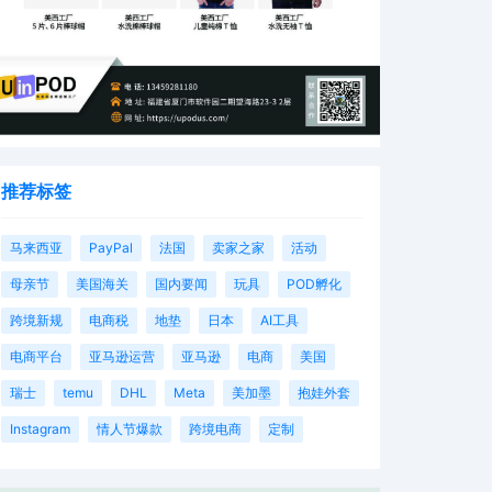
推荐标签
马来西亚
PayPal
法国
卖家之家
活动
母亲节
美国海关
国内要闻
玩具
POD孵化
跨境新规
电商税
地垫
日本
AI工具
电商平台
亚马逊运营
亚马逊
电商
美国
瑞士
temu
DHL
Meta
美加墨
抱娃外套
Instagram
情人节爆款
跨境电商
定制