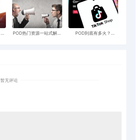
售额
POD热门资源一站式解决
POD到底有多火？
站引
新手也能快速掌握行业资
TikTokshop双11狂揽920
！
讯
万单
暂无评论