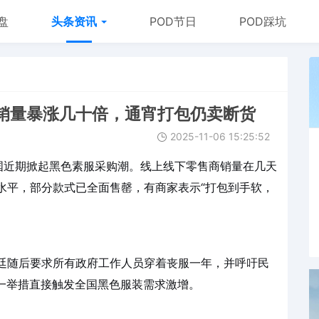
盘
头条资讯
POD节日
POD踩坑
销量暴涨几十倍，通宵打包仍卖断货
2025-11-06 15:25:52
国近期掀起黑色素服采购潮。线上线下零售商销量在几天
高水平，部分款式已全面售罄，有商家表示“打包到手软，
努廷随后要求所有政府工作人员穿着丧服一年，并呼吁民
一举措直接触发全国黑色服装需求激增。