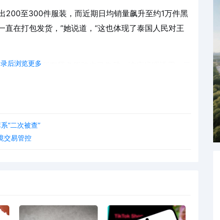
出200至300件服装，而近期日均销量飙升至约1万件黑
一直在打包发货，”她说道，“这也体现了泰国人民对王
登录后浏览更多
bhorn服装店的所有黑色服装也已售罄。该店经理透露，目
商贩在哀悼期间不得随意抬价。该部强调，所有商品必须
系“二次被查”
境交易管控