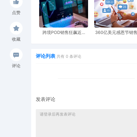
点赞
跨境POD销售狂飙近5
360亿美元感恩节销
倍，POD123助力卖家快
新纪录，POD123网
收藏
速入局
领卖家爆单新风潮
评论列表
共有
0
条评论
评论
发表评论