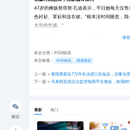
47岁的摊贩努塔努·孔迪表示，平日她每天仅售
色衬衫、罩衫和连衣裙。“根本没时间睡觉，我
太后的忠诚。”
请
在距离曼谷约400公里的武里南府，Chanar
前工厂黑色T恤已断货，难以补到新货。
本文分类：
POD快讯
商务部发声，严禁借机哄抬价格
本文标签：
POD快讯
跨境资讯
面对市场异动，泰国商务部已发出警告，要求
上一篇 >
泰国查获近7万件非法进口化妆品，涉案仓库
明码标价，任何价格调整都应有合理依据。
下一篇 >
马来西亚拟立法监管电商平台佣金，加强跨
最新
热门
微信