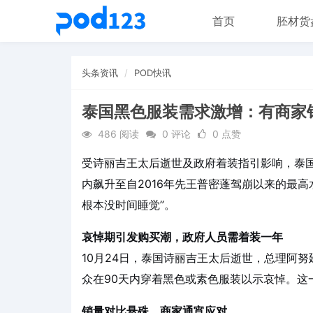
首页
胚材货
头条资讯
POD快讯
泰国黑色服装需求激增：有商家
486 阅读
0 评论
0 点赞
受诗丽吉王太后逝世及政府着装指引影响，泰
内飙升至自2016年先王普密蓬驾崩以来的最
根本没时间睡觉”。
哀悼期引发购买潮，政府人员需着装一年
10月24日，泰国诗丽吉王太后逝世，总理阿
众在90天内穿着黑色或素色服装以示哀悼。这
销量对比悬殊，商家通宵应对