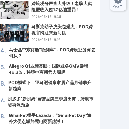
2
跨境税务严查大升级！老牌大卖
隐匿收入超1.2亿遭重罚！
2026-05-15 16:35
3
马斯克幼子虎头包爆火，POD跨
境官网迎来新商机
2026-05-15 16:16
马士基中东订舱“急刹车”，POD跨境业务何去
4.
何从？
Allegro Q1业绩亮眼：国际业务GMV暴增
5.
46.3%，跨境电商新势力崛起
POD模式下，亚马逊健康家居产品月销攀升
6.
新趋势
拼多多“新拼姆”自营品牌三季度出海，跨境市
7.
场再添劲旅
Gmarket携手Lazada，“Gmarket Day”海
8.
外大促点燃跨境电商新热潮！