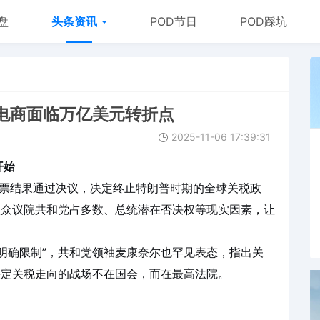
盘
头条资讯
POD节日
POD踩坑
电商面临万亿美元转折点
2025-11-06 17:39:31
开始
的投票结果通过决议，决定终止特朗普时期的全球关税政
但众议院共和党占多数、总统潜在否决权等现实因素，让
明确限制”，共和党领袖麦康奈尔也罕见表态，指出关
决定关税走向的战场不在国会，而在最高法院。