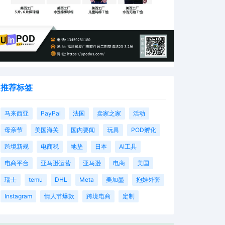
推荐标签
马来西亚
PayPal
法国
卖家之家
活动
母亲节
美国海关
国内要闻
玩具
POD孵化
跨境新规
电商税
地垫
日本
AI工具
电商平台
亚马逊运营
亚马逊
电商
美国
瑞士
temu
DHL
Meta
美加墨
抱娃外套
Instagram
情人节爆款
跨境电商
定制