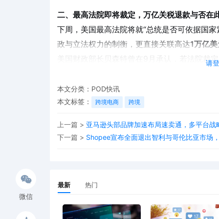
二、最高法院即将裁定，万亿关税退款与否在
下周，美国最高法院将就“总统是否可依据国家
政与立法权力的制衡，更直接关联高达
1万亿美
美国财政部长贝森特曾在9月承认，若法院裁
请
参议员已提交法庭简报，质疑特朗普“滥用紧急权
年关税法或强化基于“国家安全”的行业性关税
本文分类：
POD快讯
本文标签：
跨境电商
跨境
上一篇 >
亚马逊头部品牌加速布局速卖通，多平台战
三、跨境电商紧急调整战略，多路径应对政策
下一篇 >
Shopee宣布全面退出智利与哥伦比亚市
在这场由政治博弈引发的商业变局中，中国跨
库存策略转型
：降低高关税商品比例，转向
最新
热门
供应链重组
：通过加拿大、墨西哥中转进口，
微信
仓储布局灵活化
：推进多仓联动与小批量发