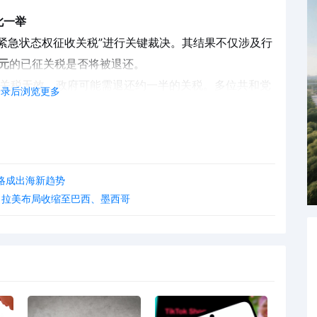
此一举
紧急状态权征收关税”进行关键裁决。其结果不仅涉及行
元
的已征关税是否将被退还。
定关税无效，政府可能需退还约一半的关税。多位共和党
登录后浏览更多
力”。不过，白宫也准备了备选方案，包括启用1930
，以延续其贸易政策。
略成出海新趋势
不确定性
场，拉美布局收缩至巴西、墨西哥
境电商企业已展开多维度应对：
服装、配件等低税率品类；
数据显示相关转口贸易已增长23%；
货模式，控制潜在清关与成本风险。