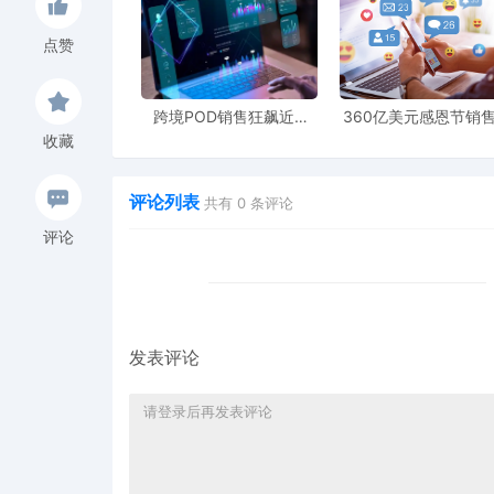
点赞
四、前瞻布局：从依赖单一市场到构建全球韧
面对持续的政策波动，头部企业正系统推进三
跨境POD销售狂飙近5
360亿美元感恩节销
倍，POD123助力卖家快
新纪录，POD123网
收藏
速入局
领卖家爆单新风潮
市场多元化
：加速拓展欧洲、日本等替代市场
供应链近岸化
：在墨西哥、东南亚等地增设
评论列表
共有
0
条评论
评论
中小卖家联盟化
：通过联合采购与共享仓储
无论最高法院如何裁定，北美市场的消费需求
链与跨境业态的重塑进程。当部分卖家仍在纠
发表评论
性供应的新模型——而这，或许正是下一个跨