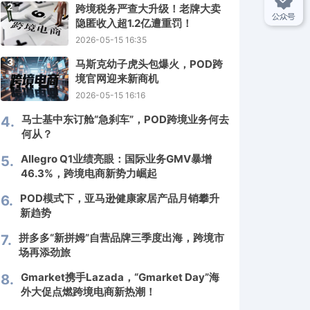
2
跨境税务严查大升级！老牌大卖
隐匿收入超1.2亿遭重罚！
2026-05-15 16:35
3
马斯克幼子虎头包爆火，POD跨
境官网迎来新商机
2026-05-15 16:16
马士基中东订舱“急刹车”，POD跨境业务何去
4.
何从？
Allegro Q1业绩亮眼：国际业务GMV暴增
5.
46.3%，跨境电商新势力崛起
POD模式下，亚马逊健康家居产品月销攀升
6.
新趋势
拼多多“新拼姆”自营品牌三季度出海，跨境市
7.
场再添劲旅
Gmarket携手Lazada，“Gmarket Day”海
8.
外大促点燃跨境电商新热潮！