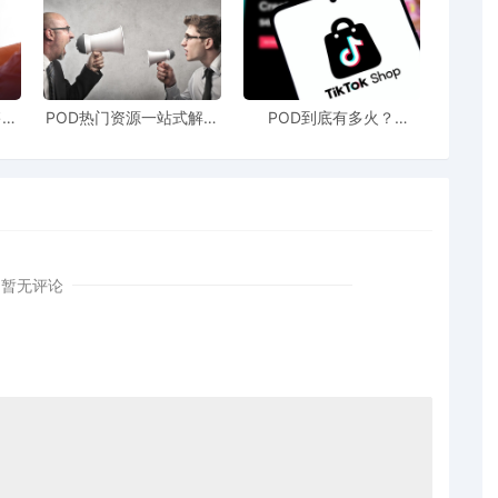
性网络
大战略转型：
售额
POD热门资源一站式解决
POD到底有多火？
站引
新手也能快速掌握行业资
TikTokshop双11狂揽920
！
讯
万单
，有企业已将美国销售占比从70%压缩至50%；
生产基地，通过第三国制造规避关税限制；
，提升议价能力与物流效率。
暂无评论
不会消失，只会转移。关税博弈的背后，实则是全球供应
结单日销量时，领先者已在系统构建抗风险、多市场、柔
境电商增长周期的起点。