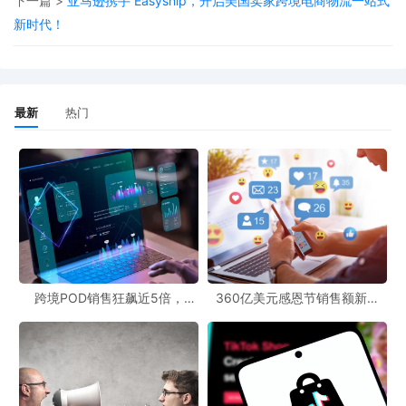
下一篇 >
亚马逊携手 Easyship，开启美国卖家跨境电商物流一站式
此次Shopee发布的中通快递轨迹查询新规，是跨境电商领域的一个
新时代！
重要动态。POD电商平台对接过程中，卖家需要及时适应这些变
化，以确保店铺的正常运营。关注POD跨境官网和POD跨境资讯，
能够让卖家第一时间了解到这些跨境最新动态，从而做出正确的决
最新
热门
策。
跨境POD销售狂飙近5倍，
360亿美元感恩节销售额新纪
POD123助力卖家快速入局
录，POD123网站引领卖家爆单
新风潮！