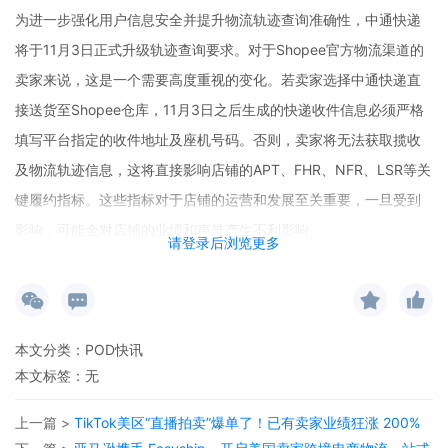
为进一步强化用户信息安全并提升物流轨迹查询准确性，中通快递
将于11月3日正式升级轨迹查询要求。对于Shopee官方物流渠道的
卖家来说，这是一个需要高度重视的变化。若卖家选择中通快递直
接送货至Shopee仓库，11月3日之后生成的快递收件信息必须严格
填写平台指定的收件地址及座机号码。否则，卖家将无法获取揽收
及物流轨迹信息，这将直接影响店铺的APT、FHR、NFR、LSR等关
键履约指标。这些指标对于店铺的运营和发展至关重要，一旦受到
影响，可能会对店铺的业绩和声誉产生不利影响。
请登录后浏览更多
而对于采用货代模式发货（即快递不直接送至Shopee仓）的卖家，
平台给出了建议。自11月3日起，建议卖家选择中通、顺丰之外的其
他快递服务商。不过，Shopee也在积极开发相关产品功能，未来加
本文分类：
POD快讯
入Shopee官方认证货代项目的卖家仍可继续使用顺丰和中通发货。
本文标签：无
卖家可以在物流手册附件中搜索“仓库收件地址及联系方式”来获取具
体详情。
上一篇 >
TikTok美区“直播拍卖”爆单了！已有卖家业绩狂涨 200%