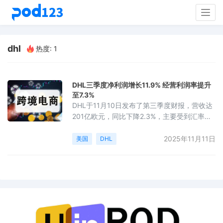
Togg
navig
dhl
热度: 1
DHL三季度净利润增长11.9% 经营利润率提升
至7.3%
DHL于11月10日发布了第三季度财报，营收达
201亿欧元，同比下降2.3%，主要受到汇率波
动和美国航线需求减少的影响。经营利润为15
亿欧元，同比增长7.6%，息税前利润率达到
2025年11月11日
美国
DHL
7.3%。净利润为8.4亿欧元，同比增长11.9%，
表明公司在成本控制和运营效率方面取得了显
著成效。