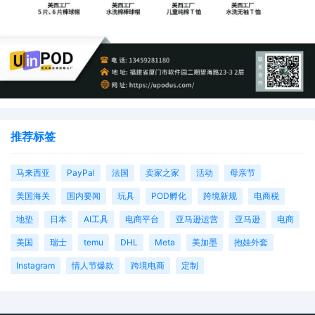
推荐标签
马来西亚
PayPal
法国
卖家之家
活动
母亲节
美国海关
国内要闻
玩具
POD孵化
跨境新规
电商税
地垫
日本
AI工具
电商平台
亚马逊运营
亚马逊
电商
美国
瑞士
temu
DHL
Meta
美加墨
抱娃外套
Instagram
情人节爆款
跨境电商
定制