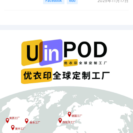
或发送消息请求。该功能旨在简化购物流程，
2025年11月17日
Facebook
ebo
提高买卖双方的互动效率。平台数据显示，能
够直接提问的买家转化率比传统方式提升了
15%，且平均回复时间减少了20%。