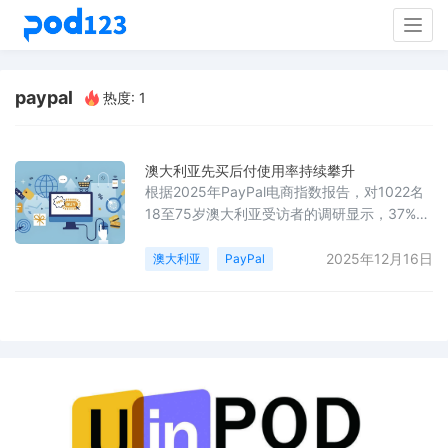
Togg
navig
paypal
热度: 1
澳大利亚先买后付使用率持续攀升
根据2025年PayPal电商指数报告，对1022名
18至75岁澳大利亚受访者的调研显示，37%的
消费者在最近半年内使用过“先买后付”服务，
较去年同期增长11%，表明这一支付方式的普
2025年12月16日
澳大利亚
PayPal
及度正在提升。其中，超过一半的BNPL用户
选择了PayPal的“四期免息”服务，该服务的年
增长率为13%，是BNPL细分领域中增长最快的
选项。尽管千禧一代仍然是BNPL的主要用户
群体（占53%），但Z世代已成为支付习惯