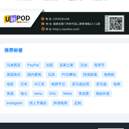
推荐标签
马来西亚
PayPal
法国
卖家之家
活动
母亲节
美国海关
国内要闻
玩具
POD孵化
跨境新规
电商税
地垫
日本
AI工具
电商平台
亚马逊运营
亚马逊
电商
美国
瑞士
temu
DHL
Meta
美加墨
抱娃外套
Instagram
情人节爆款
跨境电商
定制