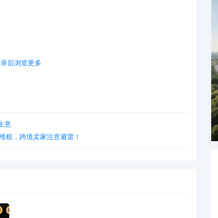
登录后浏览更多
英国注册的公司，主要从事报纸和文具零售、纺织品批发以及从事纺织品、服
丰富，为保护知识产权并注册了CCOCC、BestSKY、
品牌标识，覆盖第10类、16类、17类、18类以及第28大类，未经授权
生意
发起维权，跨境卖家注意避雷！