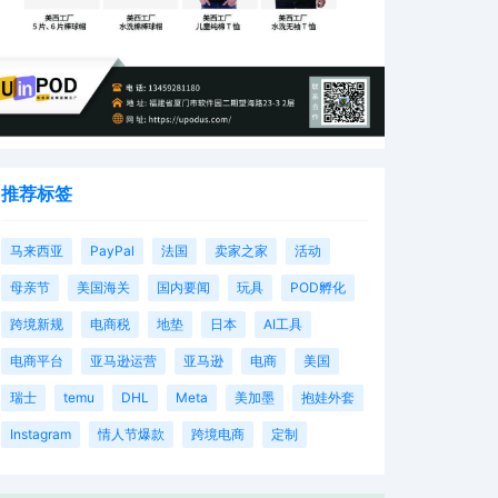
推荐标签
马来西亚
PayPal
法国
卖家之家
活动
母亲节
美国海关
国内要闻
玩具
POD孵化
跨境新规
电商税
地垫
日本
AI工具
电商平台
亚马逊运营
亚马逊
电商
美国
瑞士
temu
DHL
Meta
美加墨
抱娃外套
Instagram
情人节爆款
跨境电商
定制