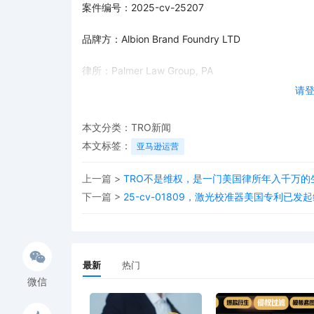
案件编号：2025-cv-25207
品牌方：Albion Brand Foundry LTD
律所：Palmer Law Group, PA
请
品牌简介：
本文分类：
TRO新闻
Albion Brand Foundry LTD 是一家在
本文标签：
亚马逊运营
装、毛皮、鞋类和皮革制品销售的代理业务等。其产品线
gastropod、XIRQI、以及IceRUN等商标作为
上一篇 >
TRO不是维权，是一门美国律所年入千万的
均不可随意使用。
下一篇 >
25-cv-01809，激光校准器美国专利已
最新
热门
微信