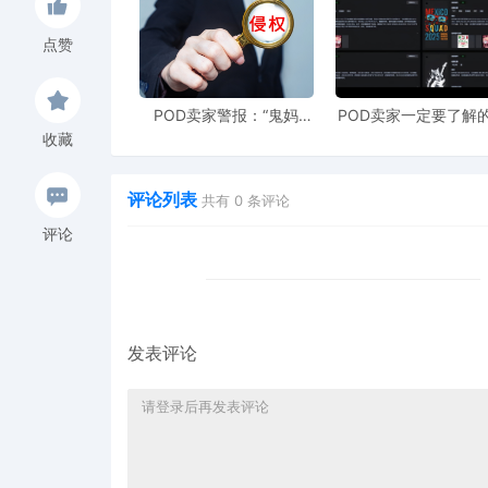
点赞
POD卖家警报：“鬼妈
POD卖家一定要了解的
妈”维权致961店冻结，速
工具，快速搞定爆款
收藏
上POD123避险！
衍生到TRO审查
评论列表
共有
0
条评论
评论
发表评论