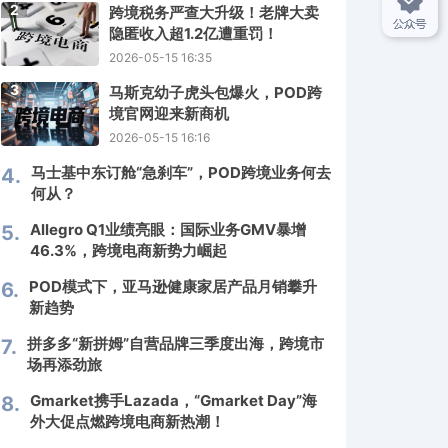
2
跨境税务严查大升级！老牌大卖
隐匿收入超1.2亿遭重罚！
2026-05-15 16:35
3
马斯克幼子虎头包爆火，POD跨
境官网迎来新商机
2026-05-15 16:16
马士基中东订舱“急刹车”，POD跨境业务何去
4.
何从？
Allegro Q1业绩亮眼：国际业务GMV暴增
5.
46.3%，跨境电商新势力崛起
POD模式下，亚马逊健康家居产品月销攀升
6.
新趋势
拼多多“新拼姆”自营品牌三季度出海，跨境市
7.
场再添劲旅
Gmarket携手Lazada，“Gmarket Day”海
8.
外大促点燃跨境电商新热潮！