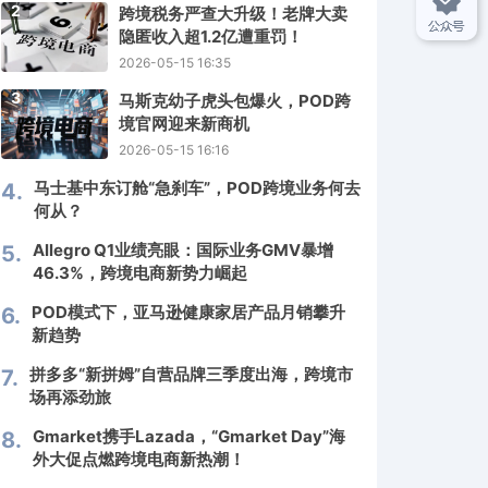
2
跨境税务严查大升级！老牌大卖
隐匿收入超1.2亿遭重罚！
2026-05-15 16:35
3
马斯克幼子虎头包爆火，POD跨
境官网迎来新商机
2026-05-15 16:16
马士基中东订舱“急刹车”，POD跨境业务何去
4.
何从？
Allegro Q1业绩亮眼：国际业务GMV暴增
5.
46.3%，跨境电商新势力崛起
POD模式下，亚马逊健康家居产品月销攀升
6.
新趋势
拼多多“新拼姆”自营品牌三季度出海，跨境市
7.
场再添劲旅
Gmarket携手Lazada，“Gmarket Day”海
8.
外大促点燃跨境电商新热潮！