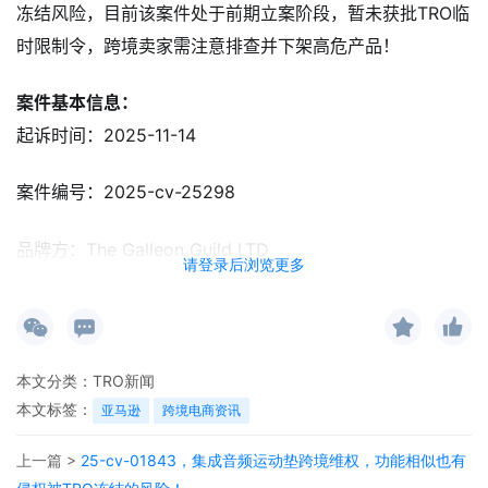
冻结风险，目前该案件处于前期立案阶段，暂未获批TRO临
时限制令，跨境卖家需注意排查并下架高危产品！
案件基本信息：
起诉时间：2025-11-14
案件编号：2025-cv-25298
品牌方：The Galleon Guild LTD
请登录后浏览更多
律所：Palmer Law Group, PA
品牌简介：
本文分类：
TRO新闻
本文标签：
亚马逊
跨境电商资讯
The Galleon Guild Ltd 是英国一家私营有限责任公司，业
务涵盖美妆护理、家居用品、户外装备等多个领域，通过全
上一篇 >
25-cv-01843，集成音频运动垫跨境维权，功能相似也有
球化供应链整合与设计创新，打造高性价比的生活类商品，