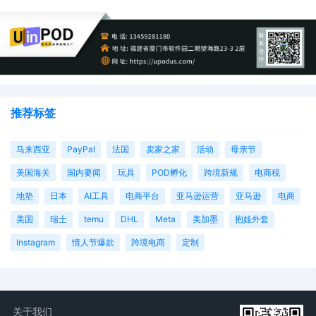
推荐标签
马来西亚
PayPal
法国
卖家之家
活动
母亲节
美国海关
国内要闻
玩具
POD孵化
跨境新规
电商税
地垫
日本
AI工具
电商平台
亚马逊运营
亚马逊
电商
美国
瑞士
temu
DHL
Meta
美加墨
抱娃外套
Instagram
情人节爆款
跨境电商
定制
关于我们