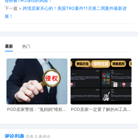
侵权被TRO冻结的风险！
旗下拥有多个品牌，覆盖家居、美容、时尚等多个领域。其
下一篇 >
跨境卖家关心的！美国TRO案件11月第二周案件最新进
展！
missmile品牌专注于各类包袋等纺织品类目产品销售业务，
满足用户日常各种收纳需求！
最新
热门
POD卖家警报：“鬼妈妈”维权致
POD卖家一定要了解的AI工具，
961店冻结，速上POD123避
快速搞定爆款图案衍生到TRO审
险！
查
评论列表
共有
0
条评论