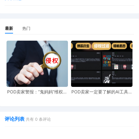
最新
热门
POD卖家警报：“鬼妈妈”维权致
POD卖家一定要了解的AI工具，
961店冻结，速上POD123避
快速搞定爆款图案衍生到TRO审
险！
查
评论列表
共有
0
条评论