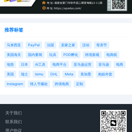
推荐标签
马来西亚
PayPal
法国
卖家之家
活动
母亲节
美国海关
国内要闻
玩具
POD孵化
跨境新规
电商税
地垫
日本
AI工具
电商平台
亚马逊运营
亚马逊
电商
美国
瑞士
temu
DHL
Meta
美加墨
抱娃外套
Instagram
情人节爆款
跨境电商
定制
关于我们
联系我们
用户协议