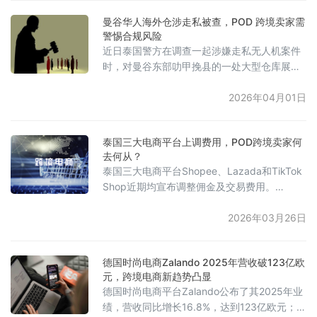
控、整柜等待”的流程。该中心采用数字孪生、
曼谷华人海外仓涉走私被查，POD 跨境卖家需
智慧卡口及赋码追溯等技术，为每批货物生
警惕合规风险
成“数字身份证”，实现全流程可视化追溯。同
近日泰国警方在调查一起涉嫌走私无人机案件
时，配备智能货架、自动分拣线及AGV机器
时，对曼谷东部叻甲挽县的一处大型仓库展开
人，实现高效协同。深圳市商务局负责
突袭。泰国网络犯罪调查局在调查非法网络销
售进口无人机时，追踪到货物储存在该仓库
2026年04月01日
内。警方行动中查获超过2000台涉嫌非法进口
的无人机，另外还发现大量监控设备、家居用
泰国三大电商平台上调费用，POD跨境卖家何
品、食品以及各类电子产品。警方表示，该仓
去何从？
库主要用于存储从中国进口的商品，仓库工作
泰国三大电商平台Shopee、Lazada和TikTok
人员能够使用中文，初步怀疑可能有华人参与
Shop近期均宣布调整佣金及交易费用。
其中。由于该仓库可能为众多跨境卖家提供
Shopee自4月7日起，对商城店铺的佣金进行
了调整，多类商品佣金率上调，其中电子产品
2026年03月26日
佣金率调整至5.89%-15.52%，时尚、生活及
快消品类的佣金上限亦普遍提升至15.52%。
德国时尚电商Zalando 2025年营收破123亿欧
Lazada也在4月7日对佣金及支付费用进行调
元，跨境电商新趋势凸显
整，部分品类佣金率可达13%，并同步修改“免
德国时尚电商平台Zalando公布了其2025年业
运费上限”等附加服务的收费模式。T
绩，营收同比增长16.8%，达到123亿欧元；调