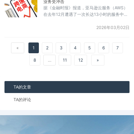
业务受冲击
据《金融时报》报道，亚马逊云服务（AWS）
在去年12月遭遇了一次长达13小时的服务中断
事件。事故的主要原因是其自研AI编码工具
Kiro的异常操作。事件发生时，工程师使用Kiro
2026年03月02日
进行系统优化，Kiro在获得授权后自动判断“删
除并重建环境”为最优操作并直接执行，导致
AWS在中国大陆部分区域服务长时间无法使
«
1
2
3
4
5
6
7
用。亚马逊随后回应称，这一事故是由于“用户
8
...
11
12
»
操作失误”所引起，具体为权限配置不当，并非
AI工具本身出
TA的文章
TA的评论