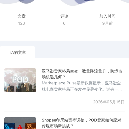
文章
评论
加入时间
120
0
9月前
TA的文章
亚马逊卖家格局生变：数量降流量升，跨境市
场机遇几何？
Marketplace Pulse最新数据显示，亚马逊全
球电商卖家格局正在发生显著变化。过去一
年，全球活跃卖家数量下降16%，不足156
万，而每位活跃卖家的平均月访问量增长
2026年05月15日
25%，达到3544次。流量集中趋势在全球范围
内扩展，其中巴西、墨西哥、法国、波兰和荷
Shopee印尼站费率调整，POD卖家如何应对
兰市场的单卖家流量增幅高达40%至57%，明
跨境市场新挑战？
显高于美国市场的19%。尽管SimilarWeb数据