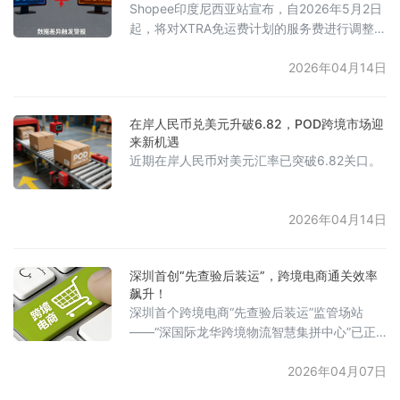
Shopee印度尼西亚站宣布，自2026年5月2日
显示，亚马逊23个全球站点的月访问量总和同
起，将对XTRA免运费计划的服务费进行调整。
比
该计划是卖家可选择的项目，平台将商品分为
常规尺寸（重量低于5公斤、长宽高均小于60
2026年04月14日
厘米、体积小于2万立方厘米）和特殊尺寸（超
出上述任一标准）两类，并实施不同的费率。
在岸人民币兑美元升破6.82，POD跨境市场迎
例如，在时尚品类中，常规尺寸商品的免运费
来新机遇
服务费将从1.5%上调至2%，最高收取40000
近期在岸人民币对美元汇率已突破6.82关口。
印尼盾；特殊尺寸商品的服务费将提高至
3.5%，最高收取
2026年04月14日
深圳首创“先查验后装运”，跨境电商通关效率
飙升！
深圳首个跨境电商“先查验后装运”监管场站
——“深国际龙华跨境物流智慧集拼中心”已正
式投入使用。在该模式下，跨境电商出口拼箱
货物以散件形式进入场站，完成所有通关查验
2026年04月07日
后再进行集装箱装运，改变了传统“一票货物中