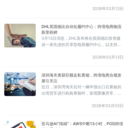
整后息税前利润（EBIT）为5.91亿欧元，同比
增长15.6%。活跃客户数量达到6200万，创历
2026年03月13日
史新高。凭借对About You的收购，公司预计
其协同增效目标（1亿欧元）将提前至2028年
DHL英国德比自动化履约中心：跨境电商物流
实现，比原计划提前一年。展望2026年，
新里程碑
Zalando预计调整后息税前利润将在6.6亿至
3月13日消息，DHL宣布将在英国德比投资建
7.4亿欧元之间，并宣布了
设一座先进的共享型电商履约中心，以支持其
零售客户George at Asda业务的快速增长，并
预计创造约450个就业岗位。该中心计划于
2026年03月13日
2027年正式投入运营。据了解，新履约中心将
配备AutoStore GTP机器人系统和口袋分拣等
深圳海关查获巨额走私香烟，跨境电商合规发
自动化技术，以提升电商订单处理的容量与效
展引关注
率，从而满足在线零售及时尚电商持续增长的
近日，深圳湾海关在对一辆申报出口石膏板的
需求，并有效应对季节性订单高峰。投入使用
出境货车进行机检查验时，发现图像异常。经
后
过进一步开箱查验，海关关员发现石膏板内被
精心改造为暗格，夹藏了大量未申报的香烟。
2026年03月03日
经清点，这批涉嫌走私的香烟数量达到2996
条，总计59.92万支。
亚马逊AI“闯祸”：AWS中断13小时，POD跨境