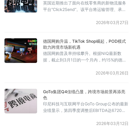
英国近期推出了面向在线零售商的新物流服务
内，该产品销量达6290单，销售额超过1
平台“Click2Send”。该平台将运输管理、承运
商比价以及配送跟踪功能整合在同一界面中。
据官方网站显示，起步套餐价格为每月49英
2026年03月27日
镑，可处理的包裹上限为2000件；若需使用订
单管理及与Shopify或WooCommerce的集成
德国网购升温，TikTok Shop崛起，POD模式
功能，则需选择每月149英镑的套餐。
助力跨境市场新机遇
德国网购普及率持续攀升。根据NIQ最新数
据，截止到3月1日的一个月内，约15%的德国
消费者进行过网购，而去年秋季这一比例为
10.5%，显示出网购已逐渐融入德国消费者的
2026年03月26日
日常生活。同时，TikTok Shop德国站上线一
年后，已跻身该国在线零售商营业额前十五
GoTo集团Q4佳绩凸显，跨境市场前景再添亮
名。其最畅销的品类包括时尚（占总销售额的
色
17%）、电脑/电子产品（16%）和家居用品
印尼科技与互联网平台GoTo Group公布的最新
（14%）。TikTok Shop德国负责人表示，过
业绩显示，第四季度调整后EBITDA达6720亿
去六个月，
印尼盾（约3980万美元），创下历史新高，整
体盈利能力显著提升。同时，公司平台的总交
2026年03月12日
易额（GTV）同比增长57%，主要受到电商、