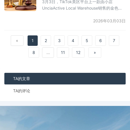
3月3日，TikTok美区平台上一款由小店
年平台费用调整明显加快。例如，TikTok
UnciaActive Local Warehouse销售的金色拉
Shop在202
链运动套装（瑜伽夹克+紧身瑜伽裤）成为现
象级爆款。该产品在7天内的GMV超过660万
2026年03月03日
元，近一个月内销量超过6万件，销售额突破
千万，且连续数周位居运动与户外类目销量榜
首。其成功的关键在于采用“视觉冲击+修身比
«
1
2
3
4
5
6
7
例优化”的设计，精准对标Lululemon等大牌，
8
...
11
12
»
主打“dupe”（平替）概念，满足欧
TA的文章
TA的评论