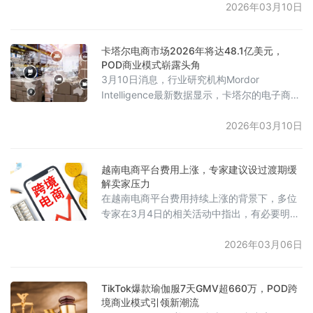
网，其中进行网购的比例从76.6%增加到
2026年03月10日
77.8%，表明新增了数百万网购用户。从国家
层面来看，爱尔兰的网购渗透率最高，达到了
卡塔尔电商市场2026年将达48.1亿美元，
95.3%，荷兰和丹麦紧随其后，分别为94.4%
POD商业模式崭露头角
和91.2%。相比之下，罗马尼亚（63.6%）、
3月10日消息，行业研究机构Mordor
意大利（61.7%）和保加利亚（57.0%）的网
Intelligence最新数据显示，卡塔尔的电子商务
市场预计将在2026年增长至48.1亿美元（约
180.6亿卡塔尔里亚尔），相比2025年的45.4
2026年03月10日
亿美元有所上升。业内预测，到2031年，市场
规模将加速增长至77.5亿美元，2026至2031
越南电商平台费用上涨，专家建议设过渡期缓
年期间的年复合增长率为9.34%。分析指出，
解卖家压力
面向高端消费者的需求、先进的数字基础设施
在越南电商平台费用持续上涨的背景下，多位
及国家经济多元化政策共同推动
专家在3月4日的相关活动中指出，有必要明确
规定从宣布费用上涨到实施新费率之间的过渡
期，以便卖家和消费者有充足时间调整商业计
2026年03月06日
划。ScaleUp创始人兼CEO阮国俊回顾表示，
十多年前，Lazada和Shopee等平台兴起时，
TikTok爆款瑜伽服7天GMV超660万，POD跨
通过丰富的促销、低价策略及增长潜力吸引商
境商业模式引领新潮流
户，但当前成本结构已发生根本变化，过去两