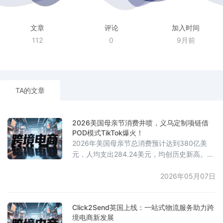
文章
评论
加入时间
112
0
9月前
TA的文章
2026美国母亲节消费井喷，义乌定制项链借
POD模式TikTok爆火！
2026年美国母亲节总消费预计达到380亿美
元，人均支出284.24美元，均创历史新高。消
费趋势呈现向体验性和情感纪念倾斜，其中珠
宝品类以75亿美元的支出位居礼品市场首位。
2026年05月07日
一款来自义乌的不锈钢定制字母吊坠项链在
TikTok美区迅速走红，由Alicia Sonrisas
Click2Send英国上线：一站式物流服务助力跨
Jewelry店铺销售，支持最多5个名字定制，精
境电商新发展
准满足美国母亲寄托亲情的情感需求。在28天