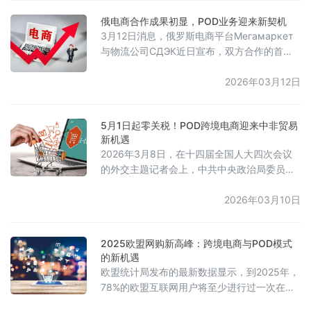
出行及数字金融等业务需求增长的推动。预计
俄电商合作成果初显，POD业务迎来新契机
到2025年，公司全年调整后EBITDA将达到2万
3月12日消息，俄罗斯电商平台Мегамаркет
亿印尼盾（约1.18亿美元），超过此前给出的
与物流公司СДЭК近日宣布，双方合作的首个
1.8万亿至1.9万亿印尼盾的业绩指引。
阶段取得了初步成果。此次合作始于2025年11
月，双方完成了商家后台（rDBS，即卖家自发
2026年03月12日
货）与СДЭК物流系统的集成对接。自集成功
能上线以来，已有约13%的Мегамаркет平台
5月1日起零关税！POD跨境电商迎来中非贸易
卖家接入了СДЭК的物流服务，随着更多合作
新机遇
伙伴的加入，发货量持续增长。目前，该集成
2026年3月8日，在十四届全国人大四次会议
服务已覆盖俄罗斯全境，买家可通过СДЭК遍
的外交主题记者会上，中共中央政治局委员、
布
外交部长王毅回应中非关系问题时宣布，中国
将从5月1日起对非洲53个国家的100%税目产
2026年03月10日
品实施零关税政策。王毅表示，此项政策旨在
通过关税的减免，促进中非贸易的增长，并为
2025欧盟网购新高峰：跨境电商与POD模式
非洲提供更多机遇，推动民生改善。此举是为
的新机遇
了庆祝中非建交70周年及“中非人文交流年”，
欧盟统计局发布的最新数据显示，到2025年，
并标志着中非命运共同体建设迈出新的步伐，
78%的欧盟互联网用户将至少进行过一次在线
是今年中非关系发展的重要亮
购物。2024年，欧盟94.5%的居民使用互联