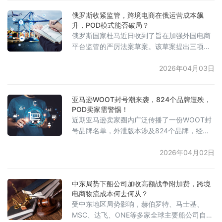
这不仅扰乱了运营，也对客户体验产生了负面
俄罗斯收紧监管，跨境电商在俄运营成本飙
影响，因此，数据隐私保护和整合（如通过客
升，POD模式能否破局？
户数据平台）变得尤为重要。同时，企业盈利
俄罗斯国家杜马近日收到了旨在加强外国电商
过度依赖少数产品，暴露出业务结构上的问
平台监管的严厉法案草案。该草案提出三项关
题。对于高价值商品（如房产、汽车）的线上
键措施：统一增值税与所得税：从2027年1月1
日起，所有在俄运营的电商平台将实行统一的
2026年04月03日
增值税和所得税税率。目前，部分平台（如
Wildberries、Ozon）已与俄联邦税务局签署
亚马逊WOOT封号潮来袭，824个品牌遭殃，
谅解备忘录，享有优惠税率，而新规将终结此
POD卖家需警惕！
类差异化安排。征收统一“市场费”：计划对年
近期亚马逊卖家圈内广泛传播了一份WOOT封
销售额超过300万卢布（约合人民币24.3万
号品牌名单，外泄版本涉及824个品牌，经卖
元）
家核实真实性较高。相关店铺已无法访问，商
品已下架或被清空。此次封号事件源于3月下
2026年04月02日
旬亚马逊的专项打击行动，重点打击通过
WOOT进行违规“二刷”及人为拉升排名等灰色
中东局势下船公司加收高额战争附加费，跨境
操作。同时，亚马逊实行品牌连坐政策，一旦
电商物流成本何去何从？
品牌旗下某个账号违规，整个品牌的所有账号
受中东地区局势影响，赫伯罗特、马士基、
都可能被封停或资金被冻结，且多数账号无法
MSC、达飞、ONE等多家全球主要船公司自3
通过申诉恢复。业内人士透露，实际被封