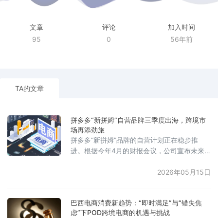
文章
评论
加入时间
95
0
56年前
TA的文章
拼多多“新拼姆”自营品牌三季度出海，跨境市
场再添劲旅
拼多多“新拼姆”品牌的自营计划正在稳步推
进。根据今年4月的财报会议，公司宣布未来
三年将投入1000亿元现金，其中第一期注资
150亿元。目前已确定服装、家居及户外三个
2026年05月15日
类目，其中服装和家居分别占TEMU GMV约
40%和20%，户外类目属于品牌敏感度低、市
巴西电商消费新趋势：“即时满足”与“错失焦
场需求尚未饱和的品类。平台正在与羽绒服、
虑”下POD跨境电商的机遇与挑战
冲锋衣等细分类目厂商展开谈判，预计今年三