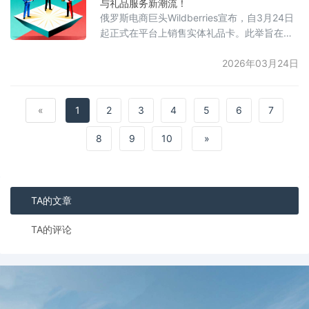
与礼品服务新潮流！
值。进入3月，尽管日均发布量有所回落，仍
俄罗斯电商巨头Wildberries宣布，自3月24日
保持在4.4万至4.5万条之间。业内分析认
起正式在平台上销售实体礼品卡。此举旨在拓
展服务范围，以满足用户对实体卡片的需求。
用户可在Wildberries平台购买实体礼品卡并赠
2026年03月24日
予他人，收卡人可凭卡在平台进行消费。此
前，Wildberries已提供电子礼品卡，实体卡的
推出被视为应对市场竞争，并吸引更多注重线
«
1
2
3
4
5
6
7
下体验及礼品仪式感的消费者。Wildberries作
8
9
10
»
为俄罗斯领先的电商平台，其202
TA的文章
TA的评论