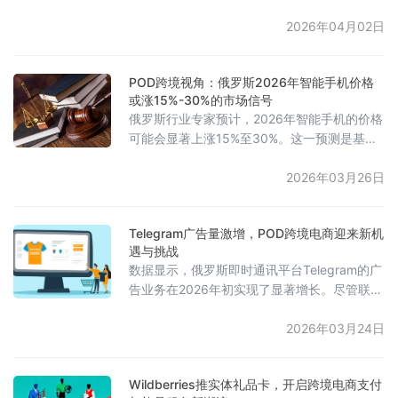
月起对海湾及中东航线加收战争风险附加费。
其中，20尺柜费用最高达2000美元，40尺柜
2026年04月02日
超过3000美元，冷藏箱费用更是高达4000美
元。对此，全球多家货代企业表示强烈不满，
POD跨境视角：俄罗斯2026年智能手机价格
认为相关费用缺乏统一标准，成本结构不透
或涨15%-30%的市场信号
明，且未提供额外保障措施，质疑该收费并非
俄罗斯行业专家预计，2026年智能手机的价格
基于实际风险，而是借助市场环境进行提价和
可能会显著上涨15%至30%。这一预测是基于
获取垄断收益。同时指出，该附
多个因素，包括全球关键零部件（如高端处理
器、显示屏和相机模块）成本的上升；由于地
2026年03月26日
缘政治紧张局势和供应链调整，物流成本维持
在高位；以及美元和人民币对卢布汇率波动引
Telegram广告量激增，POD跨境电商迎来新机
发的汇兑压力。尽管市场面临涨价的压力，但
遇与挑战
行业观察人士指出，俄罗斯消费者的智能手机
数据显示，俄罗斯即时通讯平台Telegram的广
购买意愿依旧强烈，尤其是那些具有出色摄影
告业务在2026年初实现了显著增长。尽管联邦
能力、大内存和长续航的产品。为应
反垄断局（FAS）于2月宣布将采取限制措施，
但平台上的广告发布量却呈现出不降反升的趋
2026年03月24日
势。在2025年增长约50%的基础上，广告发布
量在短期内激增了15%至20%，并于2月12日达
Wildberries推实体礼品卡，开启跨境电商支付
到了每日发布5.2万条广告和1.63亿次浏览的峰