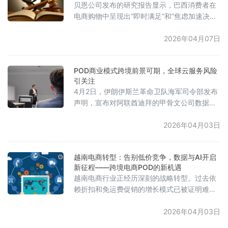
贝恩公司发布的研究报告显示，巴西消费者在
季度将正式上架销售，产品主要面向美国和欧
电商购物中呈现出“即时满足”和“焦虑加速决
洲市场，暂不在国内销售，以
策”的行为特征。数据显示，巴西消费者完成一
次网购的平均决策时间已从2019年的15天缩短
2026年04月07日
至2026年的7天。报告分析认为，这一变化主
要受社交媒体、短视频等信息流实时刺激的影
POD商业模式跨境前景可期，全球云服务风险
响，同时源于消费者对“错过优惠、库存售罄、
引关注
价格上涨”的担忧。约三分之一的消费者表示会
4月2日，伊朗伊斯兰革命卫队海军司令部发布
因担心商品缺货而立即下单，近一半的消费者
声明，宣布对阿联酋迪拜的甲骨文公司数据中
表示“限时折扣”会带
心及巴林的亚马逊AWS云计算中心发动打击。
这是中东地区首次将关键数字基础设施明确列
2026年04月03日
为军事目标，标志着地区冲突进入新阶段。亚
马逊随后确认，其巴林AWS区域服务因“该地区
越南电商转型：告别低价竞争，数据与AI开启
的无人机活动”遭遇中断，并表示正在协助用户
新征程——跨境电商POD的新机遇
进行迁移。此次袭击引发了市场震荡，导致两
越南电商行业正经历深刻的战略转型。过去依
家公司在盘后股价下跌。分析认为，此事件对
赖折扣和免运费促销的增长模式已被证明难以
全球科技巨头在中东的核心节点造
持续，行业普遍认识到其不可持续性。
K&amp;G越南的电商总监指出，目前的最大挑
2026年04月03日
战之一是线上与线下渠道的客户数据碎片化，