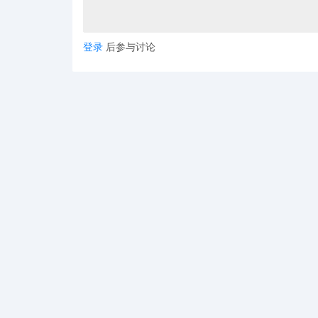
律所代理美国艺术家
针对其波普风
Keith
Kendra Dandy
登录
后参与讨论
尚元素为核心，被广泛用于家居装饰、服饰、手机壳
案件信息：
起诉时间：
、
2025.10.21
11.03
案件号：
、
2025-cv-12813
25-cv-13508
维权类型：版权
原告品牌：
Kendra Dandy
品牌：
Kendra Dandy