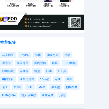
推荐标签
马来西亚
PayPal
法国
卖家之家
活动
母亲节
美国海关
国内要闻
玩具
POD孵化
跨境新规
电商税
地垫
日本
AI工具
电商平台
亚马逊运营
亚马逊
电商
美国
瑞士
temu
DHL
Meta
美加墨
抱娃外套
Instagram
情人节爆款
跨境电商
定制