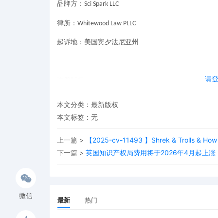
品牌方：
Sci Spark LLC
律所：
Whitewood Law PLLC
起诉地：美国宾夕法尼亚州
请
注册版权
本文分类：
最新版权
本文标签：无
是一家特拉华州公司，其主要业务是
Sci Spark, LLC
于
年
月
日创作。
女士
Babaeva
2019
3
5
Liubov Babaeva
上一篇 >
【2025-cv-11493 】Shrek & Trolls & How t
设计作品。
下一篇 >
英国知识产权局费用将于2026年4月起上涨
案件参数
微信
最新
热门