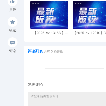
起诉时间：
2025/11/3
点赞
案件号：
25-cv-13459
原告品牌：
摄影作品
Birkir Eythor Asgeirsson
收藏
品牌方：
Birkir Eythor Asgeirsson
【2025-cv-13168 】
【2025-cv-12910】F
Hexin 塑身衣
of God 潮牌
律所：
Keith
起诉地：美国伊利诺伊州
评论列表
评论
共有
0
条评论
注册版权
发表评论
原告
喜欢拍摄自然风光和动物
Birkir Eythor Asgeirsson
如生地呈现出来。他拥有十多年的电影制作经验，
等。