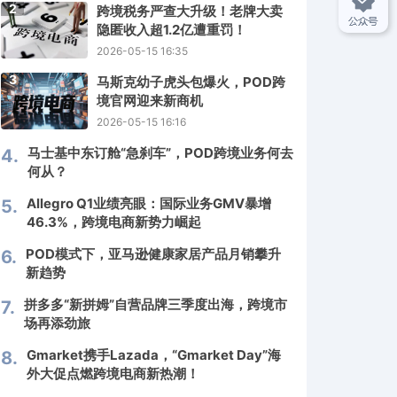
2
跨境税务严查大升级！老牌大卖
隐匿收入超1.2亿遭重罚！
2026-05-15 16:35
3
马斯克幼子虎头包爆火，POD跨
境官网迎来新商机
2026-05-15 16:16
马士基中东订舱“急刹车”，POD跨境业务何去
4.
何从？
Allegro Q1业绩亮眼：国际业务GMV暴增
5.
46.3%，跨境电商新势力崛起
POD模式下，亚马逊健康家居产品月销攀升
6.
新趋势
拼多多“新拼姆”自营品牌三季度出海，跨境市
7.
场再添劲旅
Gmarket携手Lazada，“Gmarket Day”海
8.
外大促点燃跨境电商新热潮！