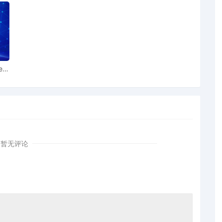
ear
暂无评论
，致力于通过摄影、电影、动态设计和视觉特效将他的故事栩栩
参与过各种类型的项目，从感人至深的婚礼影片到沉浸式纪录片