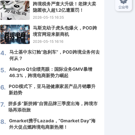
2
跨境税务严查大升级！老牌大卖
隐匿收入超1.2亿遭重罚！
2026-05-15 16:35
3
马斯克幼子虎头包爆火，POD跨
境官网迎来新商机
2026-05-15 16:16
马士基中东订舱“急刹车”，POD跨境业务何去
4.
何从？
Allegro Q1业绩亮眼：国际业务GMV暴增
5.
46.3%，跨境电商新势力崛起
POD模式下，亚马逊健康家居产品月销攀升
6.
新趋势
拼多多“新拼姆”自营品牌三季度出海，跨境市
7.
场再添劲旅
Gmarket携手Lazada，“Gmarket Day”海
8.
外大促点燃跨境电商新热潮！