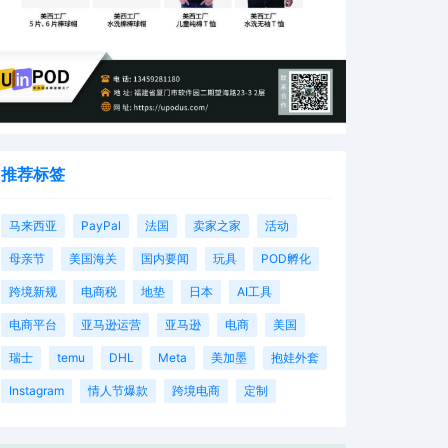
推荐标签
马来西亚
PayPal
法国
卖家之家
活动
母亲节
美国海关
国内要闻
玩具
POD孵化
跨境新规
电商税
地垫
日本
AI工具
电商平台
亚马逊运营
亚马逊
电商
美国
瑞士
temu
DHL
Meta
美加墨
抱娃外套
Instagram
情人节爆款
跨境电商
定制