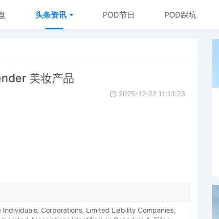
盘
头条资讯
POD节日
POD踩坑
lender 美妆产品
2025-12-22 11:13:23
dividuals, Corporations, Limited Liability Companies,