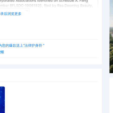
rporated Associations Identified on Schedule A. Filing
number BFLSDC-19061825, filed by Rea.Deeming Beauty,
登录后浏览更多
您的爆款送上“法律护身符 ”
陀螺