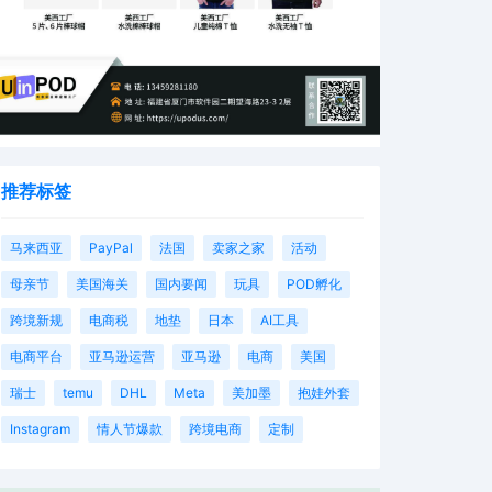
推荐标签
马来西亚
PayPal
法国
卖家之家
活动
母亲节
美国海关
国内要闻
玩具
POD孵化
跨境新规
电商税
地垫
日本
AI工具
电商平台
亚马逊运营
亚马逊
电商
美国
瑞士
temu
DHL
Meta
美加墨
抱娃外套
Instagram
情人节爆款
跨境电商
定制