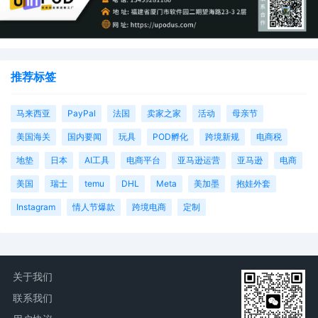
推荐标签
马来西亚
PayPal
法国
卖家之家
活动
母亲节
美国海关
国内要闻
玩具
POD孵化
跨境新规
电商税
地垫
日本
AI工具
电商平台
亚马逊运营
亚马逊
电商
美国
瑞士
temu
DHL
Meta
美加墨
抱娃外套
Instagram
情人节爆款
跨境电商
定制
关于我们
联系我们