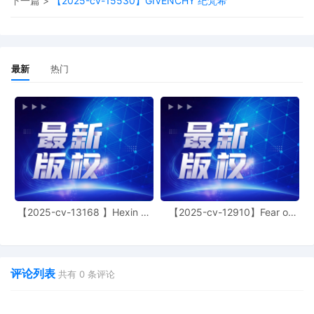
下一篇 >
【2025-cv-15530】GIVENCHY 纪梵希
Electronic Service of Process Pursuant to
Fed. R. Civ. P. 4(f)(3)
4
12/23/2025
NOTICE by Popilush, LLC of Claims
Involving Patents
最新
热门
3
12/23/2025
ATTORNEY Appearance for Plaintiff
Popilush, LLC by Nicholas James
Ronaldson
2
12/23/2025
CIVIL Cover Sheet
1
12/23/2025
SEALED DOCUMENT by Plaintiff Popilush,
LLC (Plaintiff Popilush LLC's Complaint for
Patent Infringement, Copyright
【2025-cv-13168 】Hexin 塑
【2025-cv-12910】Fear of
Infringement, False Designation of Origin,
身衣
God 潮牌
and Unjust Enrichment)
评论列表
共有
0
条评论