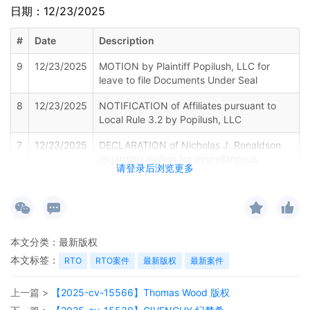
日期：12/23/2025
#
Date
Description
9
12/23/2025
MOTION by Plaintiff Popilush, LLC for
leave to file Documents Under Seal
8
12/23/2025
NOTIFICATION of Affiliates pursuant to
Local Rule 3.2 by Popilush, LLC
7
12/23/2025
DECLARATION of Nicholas J. Ronaldson
regarding motion for miscellaneous
请登录后浏览更多
relief[5] (Declaration in Support of Motion
for Leave to Serve Defendants by
Electronic Means)
6
12/23/2025
MEMORANDUM by Popilush, LLC in
support of motion for miscellaneous
本文分类：
最新版权
relief[5] (Memorandum of Law in Support
本文标签：
RTO
RTO案件
最新版权
最新案件
of Motion for Leave to Serve Defendants
by Electronic Means)
上一篇 >
【2025-cv-15566】Thomas Wood 版权
5
12/23/2025
MOTION by Plaintiff Popilush, LLC for