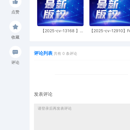
5
01/15/2026
CIVIL Cover Sheet
点赞
4
01/15/2026
MOTION by Plaintiff The 
leave to file under Seal
【2025-cv-13168 】
【2025-cv-12910】F
3
01/15/2026
SEALED EXHIBIT by Plaint
Hexin 塑身衣
of God 潮牌
收藏
Limited Exhibit 2 - Parts
2
01/15/2026
SEALED EXHIBIT by Plaint
评论列表
共有
0
条评论
Limited Schedule A rega
评论
1
01/15/2026
COMPLAINT filed by The L
Filing fee $ 405, rece
发表评论