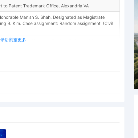
 to Patent Trademark Office, Alexandria VA
norable Manish S. Shah. Designated as Magistrate
ng B. Kim. Case assignment: Random assignment. (Civil
登录后浏览更多
Plaintiff The Liverpool Football Club and Athletic
ifer Mary Younan
Plaintiff The Liverpool Football Club and Athletic
ifer Van Nacht
Plaintiff The Liverpool Football Club and Athletic
Crout Ziegler
Plaintiff The Liverpool Football Club and Athletic
in R. Gaudio
ng Trademarks by The Liverpool Football Club and Athletic
es pursuant to Local Rule 3.2 by The Liverpool Football
s Limited