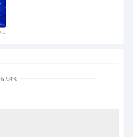
Liverpool Football Club and Athletic Grounds Limited for
ear
iff The Liverpool Football Club and Athletic Grounds
 1-2 regarding complaint 1
iff The Liverpool Football Club and Athletic Grounds
rding complaint 1
iverpool Football Club and Athletic Grounds Limited;
暂无评论
ipt number AILNDC-24599439.