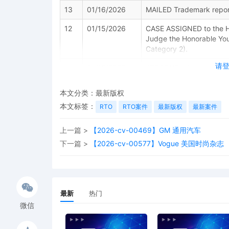
13
01/16/2026
MAILED Trademark report
12
01/15/2026
CASE ASSIGNED to the Ho
Judge the Honorable You
Category 2).
请
11
01/15/2026
ATTORNEY Appearance for 
Grounds Limited by Jenn
本文分类：
最新版权
10
01/15/2026
ATTORNEY Appearance for 
本文标签：
RTO
RTO案件
Grounds Limited by Jenn
最新版权
最新案件
9
01/15/2026
ATTORNEY Appearance for 
上一篇 >
【2026-cv-00469】GM 通用汽车
Grounds Limited by Amy 
下一篇 >
【2026-cv-00577】Vogue 美国时尚杂志
8
01/15/2026
ATTORNEY Appearance for 
Grounds Limited by Just
7
01/15/2026
Notice of Claims involvi
最新
热门
Grounds Limited
微信
6
01/15/2026
NOTIFICATION of Affiliat
Club and Athletic Ground