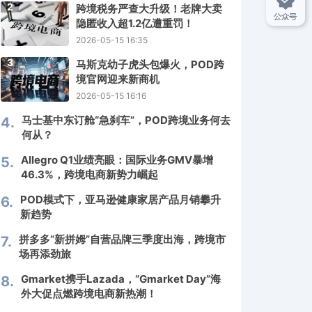
2
跨境税务严查大升级！老牌大卖
隐匿收入超1.2亿遭重罚！
2026-05-15 16:35
3
马斯克幼子虎头包爆火，POD跨
境官网迎来新商机
2026-05-15 16:16
马士基中东订舱“急刹车”，POD跨境业务何去
4.
何从？
Allegro Q1业绩亮眼：国际业务GMV暴增
5.
46.3%，跨境电商新势力崛起
POD模式下，亚马逊健康家居产品月销攀升
6.
新趋势
拼多多“新拼姆”自营品牌三季度出海，跨境市
7.
场再添劲旅
Gmarket携手Lazada，“Gmarket Day”海
8.
外大促点燃跨境电商新热潮！