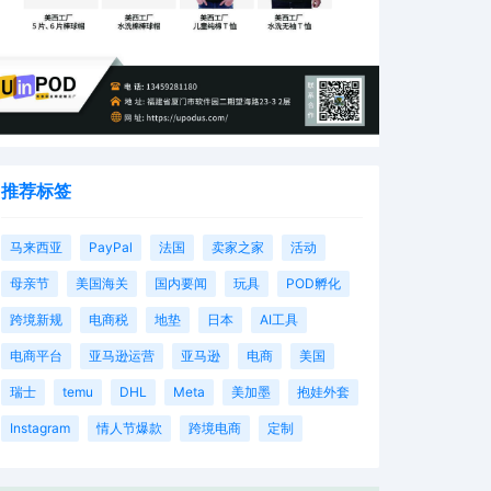
推荐标签
马来西亚
PayPal
法国
卖家之家
活动
母亲节
美国海关
国内要闻
玩具
POD孵化
跨境新规
电商税
地垫
日本
AI工具
电商平台
亚马逊运营
亚马逊
电商
美国
瑞士
temu
DHL
Meta
美加墨
抱娃外套
Instagram
情人节爆款
跨境电商
定制