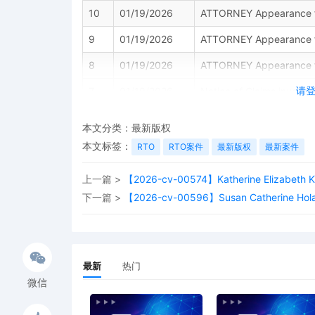
10
01/19/2026
ATTORNEY Appearance for
9
01/19/2026
ATTORNEY Appearance for
8
01/19/2026
ATTORNEY Appearance for 
请
7
01/19/2026
Notice of Claims involvi
6
01/19/2026
NOTIFICATION of Affiliat
本文分类：
最新版权
5
01/19/2026
CIVIL Cover Sheet
本文标签：
RTO
RTO案件
最新版权
最新案件
4
01/19/2026
MOTION by Plaintiff Levi 
上一篇 >
【2026-cv-00574】Katherine Elizabeth 
3
01/19/2026
SEALED EXHIBIT by Plainti
下一篇 >
【2026-cv-00596】Susan Catherine Ho
complaint[1]
2
01/19/2026
SEALED EXHIBIT by Plaint
1
01/19/2026
COMPLAINT filed by Levi
最新
热门
24610230.
微信