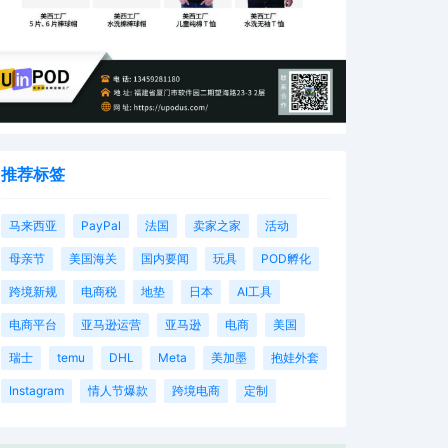
推荐标签
马来西亚
PayPal
法国
卖家之家
活动
母亲节
美国海关
国内要闻
玩具
POD孵化
跨境新规
电商税
地垫
日本
AI工具
电商平台
亚马逊运营
亚马逊
电商
美国
瑞士
temu
DHL
Meta
美加墨
抱娃外套
Instagram
情人节爆款
跨境电商
定制