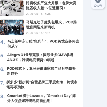
2
跨境税务严查大升级！老牌大卖
隐匿收入超1.2亿遭重罚！
2026-05-15 16:35
3
马斯克幼子虎头包爆火，POD跨
境官网迎来新商机
2026-05-15 16:16
马士基中东订舱“急刹车”，POD跨境业务何去
4.
何从？
Allegro Q1业绩亮眼：国际业务GMV暴增
5.
46.3%，跨境电商新势力崛起
POD模式下，亚马逊健康家居产品月销攀升
6.
新趋势
拼多多“新拼姆”自营品牌三季度出海，跨境市
7.
场再添劲旅
Gmarket携手Lazada，“Gmarket Day”海
8.
外大促点燃跨境电商新热潮！