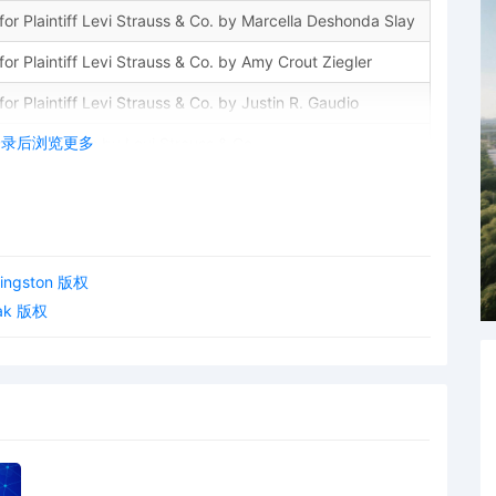
 Plaintiff Levi Strauss & Co. by Marcella Deshonda Slay
 Plaintiff Levi Strauss & Co. by Amy Crout Ziegler
Plaintiff Levi Strauss & Co. by Justin R. Gaudio
登录后浏览更多
ng Trademarks by Levi Strauss & Co.
es pursuant to Local Rule 3.2 by Levi Strauss & Co.
Strauss & Co. for leave to file under Seal
Kingston 版权
ff Levi Strauss & Co. Exhibit 2 - Parts 1-2 regarding
lak 版权
iff Levi Strauss & Co. Schedule A regarding complaint[1]
 Strauss & Co.; Filing fee $ 405, receipt number AILNDC-