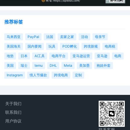
推荐标签
马来西亚
PayPal
法国
卖家之家
活动
母亲节
美国海关
国内要闻
玩具
POD孵化
跨境新规
电商税
地垫
日本
AI工具
电商平台
亚马逊运营
亚马逊
电商
美国
瑞士
temu
DHL
Meta
美加墨
抱娃外套
Instagram
情人节爆款
跨境电商
定制
关于我们
联系我们
用户协议
联系客服