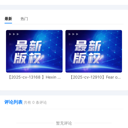
leave to file under seal
3
01/21/2026
SEALED EXHIBIT by Plaintiff ShinStar LLC
最新
热门
Exhibit 3 - Parts 1-2 regarding
complaint[1]
2
01/21/2026
SEALED EXHIBIT by Plaintiff ShinStar LLC
Schedule A regarding complaint[1]
1
01/21/2026
COMPLAINT filed by ShinStar LLC; Filing
fee $ 405, receipt number AILNDC-
24621243.
【2025-cv-13168 】Hexin 塑
【2025-cv-12910】Fear of
身衣
God 潮牌
评论列表
共有
0
条评论
暂无评论