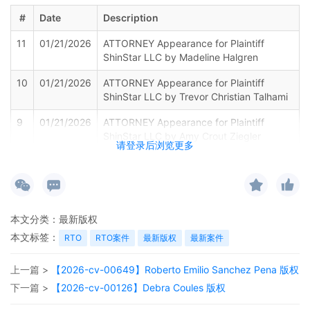
#
Date
Description
11
01/21/2026
ATTORNEY Appearance for Plaintiff
ShinStar LLC by Madeline Halgren
10
01/21/2026
ATTORNEY Appearance for Plaintiff
ShinStar LLC by Trevor Christian Talhami
9
01/21/2026
ATTORNEY Appearance for Plaintiff
ShinStar LLC by Amy Crout Ziegler
请登录后浏览更多
8
01/21/2026
ATTORNEY Appearance for Plaintiff
ShinStar LLC by Justin R. Gaudio
7
01/21/2026
Notice of Claims Involving Trademarks by
ShinStar LLC
本文分类：
最新版权
本文标签：
RTO
RTO案件
最新版权
最新案件
6
01/21/2026
NOTIFICATION of Affiliates pursuant to
Local Rule 3.2 by ShinStar LLC
上一篇 >
【2026-cv-00649】Roberto Emilio Sanchez Pena 版权
5
01/21/2026
CIVIL Cover Sheet
下一篇 >
【2026-cv-00126】Debra Coules 版权
4
01/21/2026
MOTION by Plaintiff ShinStar LLC for