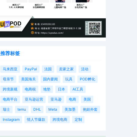
推荐标签
马来西亚
PayPal
法国
卖家之家
活动
母亲节
美国海关
国内要闻
玩具
POD孵化
跨境新规
电商税
地垫
日本
AI工具
电商平台
亚马逊运营
亚马逊
电商
美国
瑞士
temu
DHL
Meta
美加墨
抱娃外套
Instagram
情人节爆款
跨境电商
定制