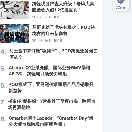
2
跨境税务严查大升级！老牌大卖
隐匿收入超1.2亿遭重罚！
2026-05-15 16:35
3
马斯克幼子虎头包爆火，POD跨
境官网迎来新商机
2026-05-15 16:16
马士基中东订舱“急刹车”，POD跨境业务何去
4.
何从？
Allegro Q1业绩亮眼：国际业务GMV暴增
5.
46.3%，跨境电商新势力崛起
POD模式下，亚马逊健康家居产品月销攀升
6.
新趋势
拼多多“新拼姆”自营品牌三季度出海，跨境市
7.
场再添劲旅
Gmarket携手Lazada，“Gmarket Day”海
8.
外大促点燃跨境电商新热潮！