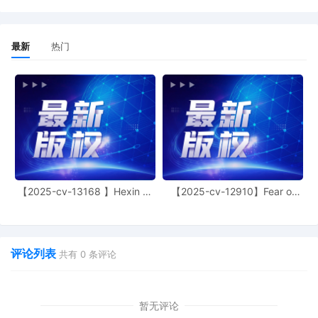
for leave to file under Seal
3
01/23/2026
SEALED EXHIBIT by Plaintiff Levi Strauss
最新
热门
& Co. Exhibit 2 - Parts 1-2 regarding
complaint 1
2
01/23/2026
SEALED EXHIBIT by Plaintiff Levi Strauss
& Co. Schedule A regarding complaint 1
1
01/23/2026
COMPLAINT filed by Levi Strauss & Co.;
Filing fee $ 405, receipt number AILNDC-
24634963.
【2025-cv-13168 】Hexin 塑
【2025-cv-12910】Fear of
身衣
God 潮牌
评论列表
共有
0
条评论
暂无评论