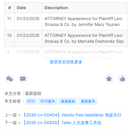
#
Date
Description
11
01/23/2026
ATTORNEY Appearance for Plaintiff Levi
Strauss & Co. by Jennifer Mary Younan
10
01/23/2026
ATTORNEY Appearance for Plaintiff Levi
Strauss & Co. by Marcella Deshonda Slay
9
01/23/2026
ATTORNEY Appearance for Plaintiff Levi
Strauss & Co. by Amy Crout Ziegler
请登录后浏览更多
8
01/23/2026
ATTORNEY Appearance for Plaintiff Levi
Strauss & Co. by Justin R. Gaudio
7
01/23/2026
Notice of Claims involving Trademarks by
Levi Strauss & Co.
本文分类：
最新版权
本文标签：
RTO
RTO案件
最新版权
最新案件
6
01/23/2026
NOTIFICATION of Affiliates pursuant to
Local Rule 3.2 by Levi Strauss & Co.
上一篇 >
【2026-cv-00404】Hands-free headlamp 免提头灯
5
01/23/2026
CIVIL Cover Sheet
下一篇 >
【2026-cv-00820】Tales 人生故事工具包
4
01/23/2026
MOTION by Plaintiff Levi Strauss & Co.