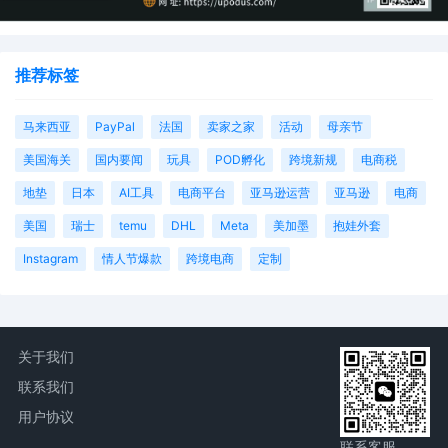
推荐标签
马来西亚
PayPal
法国
卖家之家
活动
母亲节
美国海关
国内要闻
玩具
POD孵化
跨境新规
电商税
地垫
日本
AI工具
电商平台
亚马逊运营
亚马逊
电商
美国
瑞士
temu
DHL
Meta
美加墨
抱娃外套
Instagram
情人节爆款
跨境电商
定制
关于我们
联系我们
用户协议
联系客服