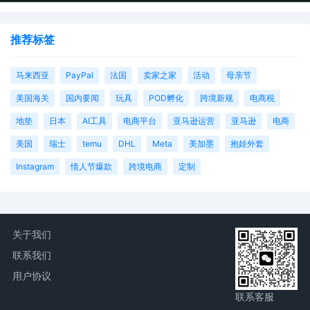
推荐标签
马来西亚
PayPal
法国
卖家之家
活动
母亲节
美国海关
国内要闻
玩具
POD孵化
跨境新规
电商税
地垫
日本
AI工具
电商平台
亚马逊运营
亚马逊
电商
美国
瑞士
temu
DHL
Meta
美加墨
抱娃外套
Instagram
情人节爆款
跨境电商
定制
关于我们
联系我们
用户协议
联系客服