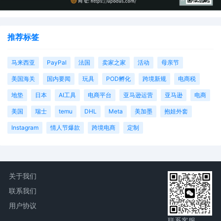
推荐标签
马来西亚
PayPal
法国
卖家之家
活动
母亲节
美国海关
国内要闻
玩具
POD孵化
跨境新规
电商税
地垫
日本
AI工具
电商平台
亚马逊运营
亚马逊
电商
美国
瑞士
temu
DHL
Meta
美加墨
抱娃外套
Instagram
情人节爆款
跨境电商
定制
关于我们
联系我们
用户协议
联系客服