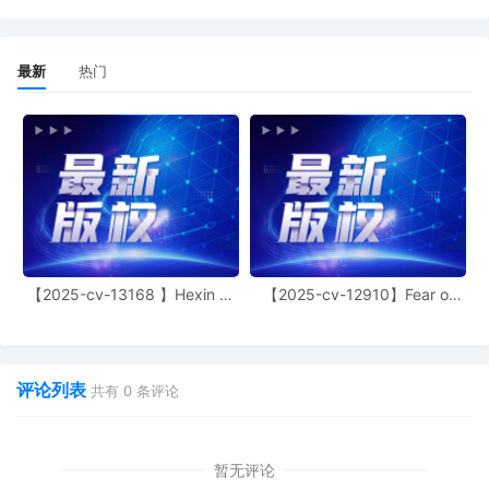
4
01/30/2026
MOTION by Plaintiff Dyson Technology
Limited for leave to file under seal
最新
热门
3
01/30/2026
SEALED EXHIBIT by Plaintiff Dyson
Technology Limited Exhibit 1 regarding
complaint[1]
2
01/30/2026
SEALED EXHIBIT by Plaintiff Dyson
Technology Limited Schedule A
regarding complaint[1]
1
01/30/2026
COMPLAINT filed by Dyson Technology
Limited; Filing fee $ 405, receipt number
AILNDC-24664559.
【2025-cv-13168 】Hexin 塑
【2025-cv-12910】Fear of
身衣
God 潮牌
评论列表
共有
0
条评论
暂无评论