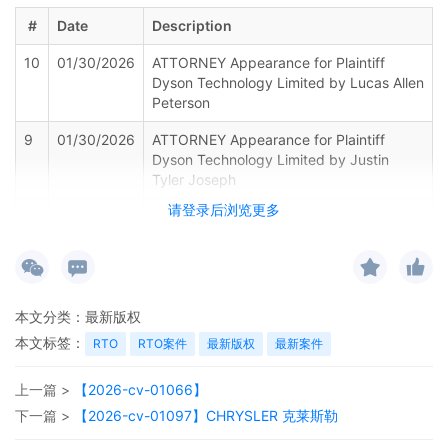
#
Date
Description
10
01/30/2026
ATTORNEY Appearance for Plaintiff
Dyson Technology Limited by Lucas Allen
Peterson
9
01/30/2026
ATTORNEY Appearance for Plaintiff
Dyson Technology Limited by Justin
Tyler Joseph
请登录后浏览更多
8
01/30/2026
ATTORNEY Appearance for Plaintiff
Dyson Technology Limited by Justin R.
Gaudio
7
01/30/2026
Notice of Claims Involving Patents by
Dyson Technology Limited
本文分类：
最新版权
本文标签：
RTO
RTO案件
最新版权
最新案件
6
01/30/2026
NOTIFICATION of Affiliates pursuant to
Local Rule 3.2 by Dyson Technology
上一篇 >
【2026-cv-01066】
Limited
下一篇 >
【2026-cv-01097】CHRYSLER 克莱斯勒
5
01/30/2026
CIVIL Cover Sheet