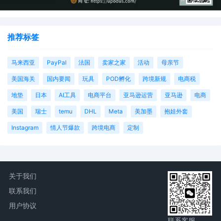
推荐标签
马来西亚
PayPal
法国
卖家之家
活动
母亲节
美国海关
国内要闻
玩具
POD孵化
跨境新规
电商税
地垫
日本
AI工具
电商平台
亚马逊运营
亚马逊
电商
美国
瑞士
temu
DHL
Meta
美加墨
抱娃外套
Instagram
情人节爆款
跨境电商
定制
关于我们
联系我们
用户协议
联系客服