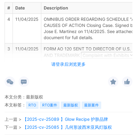
#
Date
Description
4
11/04/2025
OMNIBUS ORDER REGARDING SCHEDULE "A"
CAUSES OF ACTION Closing Case. Signed by
Jose E. Martinez on 11/4/2025. See attached
document for full details.
3
11/04/2025
FORM AO 120 SENT TO DIRECTOR OF U.S. P
AND TRADEMARK
请登录后浏览更多
2
11/04/2025
Clerks Notice of Judge Assignment to Judge J
Martinez. Pursuant to 28 USC 636(c), the part
hereby notified that the U.S. Magistrate Judge
Eduardo I. Sanchez is available to handle any o
proceedings in this case. If agreed, parties sh
本文分类：
最新版权
complete and file the Consent form found on o
website. It is not necessary to file a document
本文标签：
RTO
RTO案件
最新版权
最新案件
indicating lack of consent.
上一篇 >
【2025-cv-25089 】Glow Recipe 护肤品牌
1
11/04/2025
COMPLAINT FOR INJUNCTIVE RELIEF AND
DAMAGES against All Defendants. Filing fees $
下一篇 >
【2025-cv-25085 】几何形波西米亚风灯版权
405.00 receipt number AFLSDC-18924419, fil