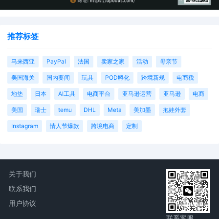
推荐标签
马来西亚
PayPal
法国
卖家之家
活动
母亲节
美国海关
国内要闻
玩具
POD孵化
跨境新规
电商税
地垫
日本
AI工具
电商平台
亚马逊运营
亚马逊
电商
美国
瑞士
temu
DHL
Meta
美加墨
抱娃外套
Instagram
情人节爆款
跨境电商
定制
关于我们
联系我们
用户协议
联系客服