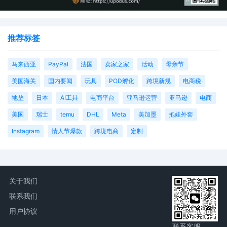
推荐标签
马来西亚
PayPal
法国
卖家之家
活动
母亲节
美国海关
国内要闻
玩具
POD孵化
跨境新规
电商税
地垫
日本
AI工具
电商平台
亚马逊运营
亚马逊
电商
美国
瑞士
temu
DHL
Meta
美加墨
抱娃外套
Instagram
情人节爆款
跨境电商
定制
关于我们
联系我们
用户协议
联系客服