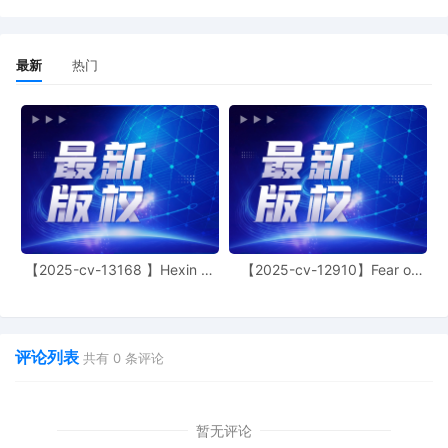
found on our website. It is not necessary to fil
document indicating lack of consent.
1
10/24/2025
COMPLAINT against The Partnerships,
最新
热门
Unincorporated Associations Identified on Sc
A. Filing fees $ 405.00 receipt number AFLSD
18899497, filed by ALBION BRAND FOUNDRY
【2025-cv-13168 】Hexin 塑
【2025-cv-12910】Fear of
身衣
God 潮牌
评论列表
共有
0
条评论
暂无评论