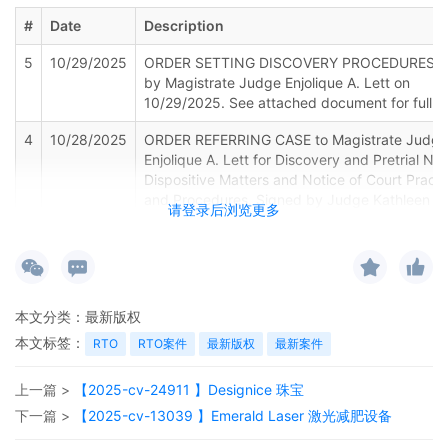
#
Date
Description
5
10/29/2025
ORDER SETTING DISCOVERY PROCEDURES. S
by Magistrate Judge Enjolique A. Lett on
10/29/2025. See attached document for full de
4
10/28/2025
ORDER REFERRING CASE to Magistrate Judge
Enjolique A. Lett for Discovery and Pretrial No
Dispositive Matters and Notice of Court Practi
and Procedures. Signed by Judge Kathleen M
请登录后浏览更多
Williams on 10/28/2025. See attached docume
full details.
3
10/24/2025
FORM AO 120 SENT TO DIRECTOR OF U.S. P
AND TRADEMARK
本文分类：
最新版权
2
10/24/2025
Clerks Notice of Judge Assignment to Judge
本文标签：
RTO
RTO案件
最新版权
最新案件
Kathleen M. Williams. Pursuant to 28 USC 636(
the parties are hereby notified that the U.S.
上一篇 >
【2025-cv-24911 】Designice 珠宝
Magistrate Judge Enjolique A. Lett is available
handle any or all proceedings in this case. If a
下一篇 >
【2025-cv-13039 】Emerald Laser 激光减肥设备
parties should complete and file the Consent 