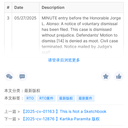
#
Date
Description
3
05/27/2025
MINUTE entry before the Honorable Jorge
L. Alonso: A notice of voluntary dismissal
has been filed. This case is dismissed
without prejudice. Defendants' Motion to
dismiss [14] is denied as moot. Civil case
terminated. Notice mailed by Judge's
staff
请登录后浏览更多
2
04/28/2025
MOTION by Defendants Kika Scott, Kristi
Noem to dismiss
1
02/19/2025
COMPLAINT for Declaratory Relief filed
by Dzhamilia Azizova; Filing fee $ 405,
本文分类：
最新版权
receipt number AILNDC-23099932.
本文标签：
RTO
RTO案件
最新版权
最新案件
上一篇 >
【2025-cv-01163 】This is Not a Sketchbook
下一篇 >
【2025-cv-12876 】Kartika Paramita 版权