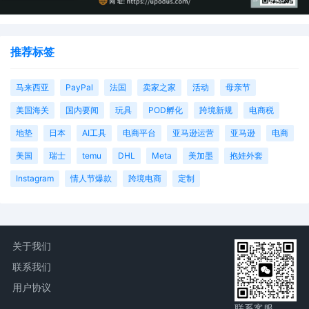
推荐标签
马来西亚
PayPal
法国
卖家之家
活动
母亲节
美国海关
国内要闻
玩具
POD孵化
跨境新规
电商税
地垫
日本
AI工具
电商平台
亚马逊运营
亚马逊
电商
美国
瑞士
temu
DHL
Meta
美加墨
抱娃外套
Instagram
情人节爆款
跨境电商
定制
关于我们
联系我们
用户协议
联系客服