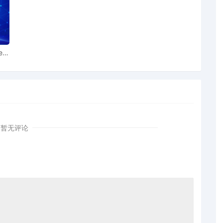
ent indicating lack of consent.
artnerships, Unincorporated Associations Identified on
 $ 405.00 receipt number AFLSDC-18890717, filed by
ear
暂无评论