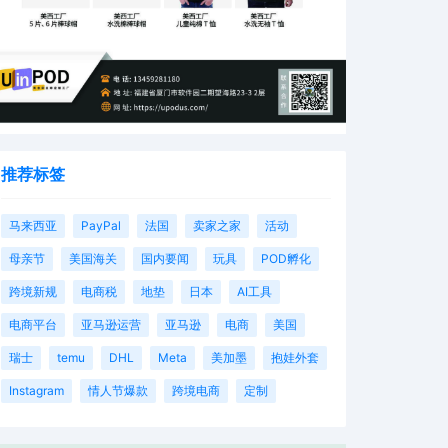
推荐标签
马来西亚
PayPal
法国
卖家之家
活动
母亲节
美国海关
国内要闻
玩具
POD孵化
跨境新规
电商税
地垫
日本
AI工具
电商平台
亚马逊运营
亚马逊
电商
美国
瑞士
temu
DHL
Meta
美加墨
抱娃外套
Instagram
情人节爆款
跨境电商
定制