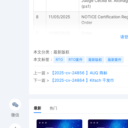
Judge Cecilia M. Altonag
(ps1)
8
11/05/2025
NOTICE Certification Re
Order
7
11/05/2025
Order
请
6
11/05/2025
MOTION to Seal per Loc
本文分类：
最新版权
5
11/05/2025
Certificate of Other Aff
本文标签：
RTO
RTO案件
BRIDLINGTON BUD LTD
最新版权
最新案件
4
10/22/2025
OMNIBUS ORDER Regarding
上一篇 >
【2025-cv-24856 】AUQ 商标
BRIDLINGTON BUD LTD. S
下一篇 >
【2025-cv-24864 】Kitsch 干发巾
10/22/2025. See attached
3
10/22/2025
FORM AO 120 SENT TO 
最新
热门
2
10/22/2025
Clerks Notice of Judge A
to 28 USC 636(c), the pa
微信
Lisette M. Reid is availab
parties should complete a