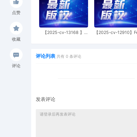
necessary to file a docum
点赞
1
10/22/2025
COMPLAINT against The P
Schedule A. Filing fees
BRIDLINGTON BUD LTD.
【2025-cv-13168 】
【2025-cv-12910】F
Hexin 塑身衣
of God 潮牌
收藏
评论列表
共有
0
条评论
评论
发表评论