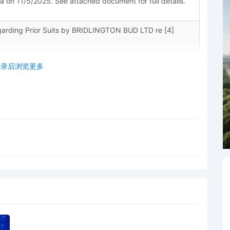
a on 11/5/2025. See attached document for full details.
garding Prior Suits by BRIDLINGTON BUD LTD re [4]
登录后浏览更多
al Rule 5.4 by BRIDLINGTON BUD LTD.
iliates/Corporate Disclosure Statement - NONE disclosed by
 Schedule "A" Causes of Action 1 Complaint, filed by
igned by Chief Judge Cecilia M. Altonaga on
 document for full details. (ps1)
DIRECTOR OF U.S. PATENT AND TRADEMARK.
ssignment to Chief Judge Cecilia M. Altonaga. Pursuant
rties are hereby notified that the U.S. Magistrate Judge
le to handle any or all proceedings in this case. If agreed,
nd file the Consent form found on our website. It is not