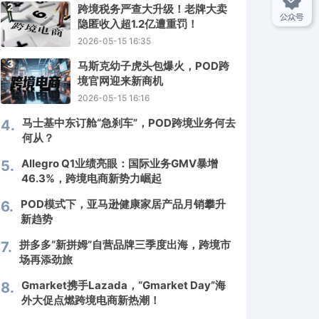
2
跨境税务严查大升级！老牌大卖
隐匿收入超1.2亿遭重罚！
2026-05-15 16:35
3
马斯克幼子虎头包爆火，POD跨
境官网迎来新商机
2026-05-15 16:16
马士基中东订舱“急刹车”，POD跨境业务何去
4.
何从？
Allegro Q1业绩亮眼：国际业务GMV暴增
5.
46.3%，跨境电商新势力崛起
POD模式下，亚马逊健康家居产品月销攀升
6.
新趋势
拼多多“新拼姆”自营品牌三季度出海，跨境市
7.
场再添劲旅
Gmarket携手Lazada，“Gmarket Day”海
8.
外大促点燃跨境电商新热潮！