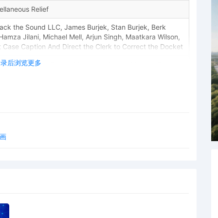
ellaneous Relief
tack the Sound LLC, James Burjek, Stan Burjek, Berk
amza Jilani, Michael Mell, Arjun Singh, Maatkara Wilson,
 Case Caption And Direct the Clerk to Correct the Docket
登录后浏览更多
a Jilani, Stan Burjek, Maatkara Wilson, Magnus Fiennes,
jun Singh, David Woulard, James Burjek, Michael Mell,
. Filing fee $ 405, receipt number CILNDC-24204184.
权画