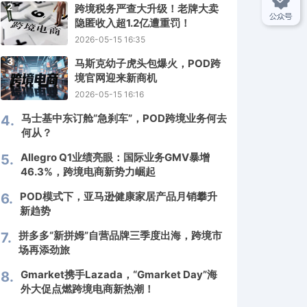
2
跨境税务严查大升级！老牌大卖
隐匿收入超1.2亿遭重罚！
2026-05-15 16:35
3
马斯克幼子虎头包爆火，POD跨
境官网迎来新商机
2026-05-15 16:16
马士基中东订舱“急刹车”，POD跨境业务何去
4.
何从？
Allegro Q1业绩亮眼：国际业务GMV暴增
5.
46.3%，跨境电商新势力崛起
POD模式下，亚马逊健康家居产品月销攀升
6.
新趋势
拼多多“新拼姆”自营品牌三季度出海，跨境市
7.
场再添劲旅
Gmarket携手Lazada，“Gmarket Day”海
8.
外大促点燃跨境电商新热潮！