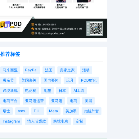
推荐标签
马来西亚
PayPal
法国
卖家之家
活动
母亲节
美国海关
国内要闻
玩具
POD孵化
跨境新规
电商税
地垫
日本
AI工具
电商平台
亚马逊运营
亚马逊
电商
美国
瑞士
temu
DHL
Meta
美加墨
抱娃外套
Instagram
情人节爆款
跨境电商
定制