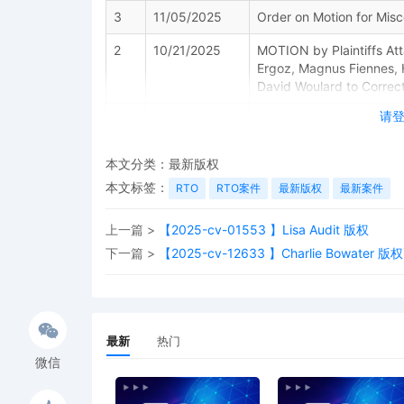
3
11/05/2025
Order on Motion for Misc
2
10/21/2025
MOTION by Plaintiffs At
Ergoz, Magnus Fiennes, H
David Woulard to Correct
请
1
10/15/2025
COMPLAINT filed by Hamz
Attack the Sound LLC, Ar
Berk Ergoz; Jury Demand
本文分类：
最新版权
本文标签：
RTO
RTO案件
最新版权
最新案件
上一篇 >
【2025-cv-01553 】Lisa Audit 版权
下一篇 >
【2025-cv-12633 】Charlie Bowater 版
最新
热门
微信