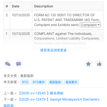
#
Date
Description
2
10/13/2025
FORM AO 120 SENT TO DIRECTOR OF
U.S. PATENT AND TRADEMARK (AO Form,
Complaint and Exhibits sent)
1
10/13/2025
COMPLAINT against The Individuals,
Corporations, Limited Liability Companies,
Partnerships and Unincorporated
Associations Identified in Schedule A.
请登录后浏览更多
Filing fees $ 405.00 receipt number
AFLSDC-18866927, filed by Toho Co., Ltd.
本文分类：
最新版权
本文标签：
RTO
RTO案件
最新版权
最新案件
上一篇 >
【2025-cv-12545 】匿名商标
下一篇 >
【2025-cv-12479 】Georgii Nikolayevich Diachenko
版权画