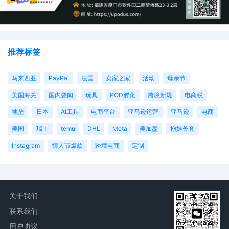
推荐标签
马来西亚
PayPal
法国
卖家之家
活动
母亲节
美国海关
国内要闻
玩具
POD孵化
跨境新规
电商税
地垫
日本
AI工具
电商平台
亚马逊运营
亚马逊
电商
美国
瑞士
temu
DHL
Meta
美加墨
抱娃外套
Instagram
情人节爆款
跨境电商
定制
关于我们
联系我们
用户协议