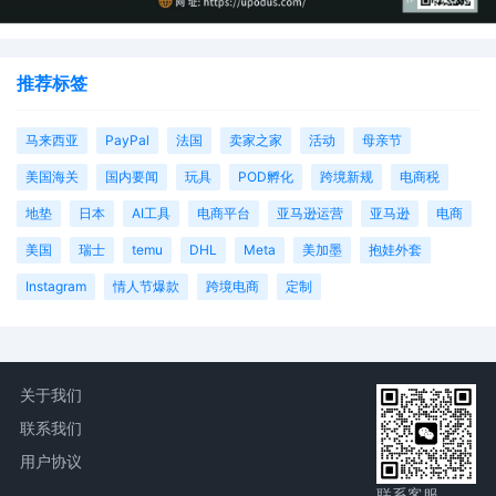
推荐标签
马来西亚
PayPal
法国
卖家之家
活动
母亲节
美国海关
国内要闻
玩具
POD孵化
跨境新规
电商税
地垫
日本
AI工具
电商平台
亚马逊运营
亚马逊
电商
美国
瑞士
temu
DHL
Meta
美加墨
抱娃外套
Instagram
情人节爆款
跨境电商
定制
关于我们
联系我们
用户协议
联系客服