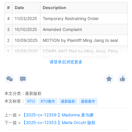
#
Date
Description
4
11/03/2025
Temporary Restraining Order
3
10/10/2025
Amended Complaint
2
10/09/2025
MOTION by Plaintiff Ming Jiang to seal
1
10/09/2025
COMPLAINT filed by Ming Jiang; Filing
fee $ 405, receipt number AILNDC-
请登录后浏览更多
24178110.
本文分类：
最新版权
本文标签：
RTO
RTO案件
最新版权
最新案件
上一篇 >
【2025-cv-12359 】Madonna 麦当娜
下一篇 >
【2025-cv-12353 】Marla Orcutt 版权