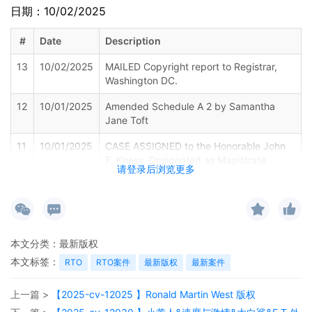
日期：10/02/2025
#
Date
Description
13
10/02/2025
MAILED Copyright report to Registrar,
Washington DC.
12
10/01/2025
Amended Schedule A 2 by Samantha
Jane Toft
11
10/01/2025
CASE ASSIGNED to the Honorable John
F. Kness. Designated as Magistrate
请登录后浏览更多
Judge the Honorable Laura K. McNally.
Case assignment: Random assignment.
(Civil Category Three).
10
10/01/2025
ATTORNEY Appearance for Plaintiff
Samantha Jane Toft by Adam Grodman
本文分类：
最新版权
本文标签：
RTO
RTO案件
最新版权
最新案件
9
10/01/2025
ATTORNEY Appearance for Plaintiff
Samantha Jane Toft by Cameron Eugene
上一篇 >
【2025-cv-12025 】Ronald Martin West 版权
Mcintyre