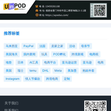
推荐标签
马来西亚
PayPal
法国
卖家之家
活动
母亲节
美国海关
国内要闻
玩具
POD孵化
跨境新规
电商税
地垫
日本
AI工具
电商平台
亚马逊运营
亚马逊
电商
美国
瑞士
temu
DHL
Meta
美加墨
抱娃外套
Instagram
情人节爆款
跨境电商
定制
关于我们
联系我们