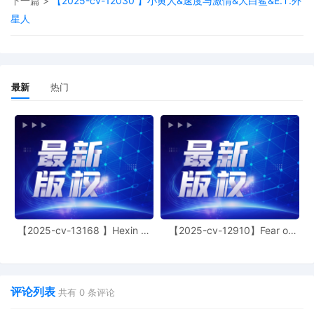
下一篇 >
【2025-cv-12030 】小黄人&速度与激情&大白鲨&E.T.外
8
10/01/2025
ATTORNEY Appearance for Plaintiff
星人
Samantha Jane Toft by Christopher
Romero
7
10/01/2025
ATTORNEY Appearance for Plaintiff
Samantha Jane Toft by Monica Rita
最新
热门
Martin
6
10/01/2025
ATTORNEY Appearance for Plaintiff
Samantha Jane Toft by Yi Bu
5
10/01/2025
ATTORNEY Appearance for Plaintiff
Samantha Jane Toft by Yanling Jiang
4
10/01/2025
ATTORNEY Appearance for Plaintiff
Samantha Jane Toft by Keith A. Vogt
【2025-cv-13168 】Hexin 塑
【2025-cv-12910】Fear of
3
10/01/2025
CIVIL Cover Sheet
身衣
God 潮牌
2
10/01/2025
Schedule A to Complaint 1 by Samantha
Jane Toft
评论列表
共有
0
条评论
1
10/01/2025
COMPLAINT filed by Samantha Jane