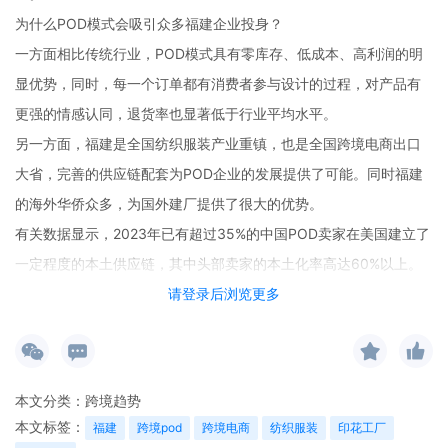
为什么POD模式会吸引众多福建企业投身？
一方面相比传统行业，POD模式具有零库存、低成本、高利润的明
显优势，同时，每一个订单都有消费者参与设计的过程，对产品有
更强的情感认同，退货率也显著低于行业平均水平。
另一方面，福建是全国纺织服装产业重镇，也是全国跨境电商出口
大省，完善的供应链配套为POD企业的发展提供了可能。同时福建
的海外华侨众多，为国外建厂提供了很大的优势。
有关数据显示，2023年已有超过35%的中国POD卖家在美国建立了
一定程度的本土供应链，其中头部卖家的本土化率高达60%以上。
请登录后浏览更多
UinPOD优衣印全球定制公司作为福建企业，已深耕柔性定制工厂多
年，在全球布局POD生产领域处于领先地位，目前已在美国，西班
牙、德国、泰国、菲律宾、马来西亚等多个国家布局了本土工厂，
一件定制货通全球，48小时内即可完成生产发货。可定制产品丰富
本文分类：
跨境趋势
多样，有T恤、背心、卫衣、帽子、帆布袋、UV打印、铁皮画、毛
本文标签：
福建
跨境pod
跨境电商
纺织服装
印花工厂