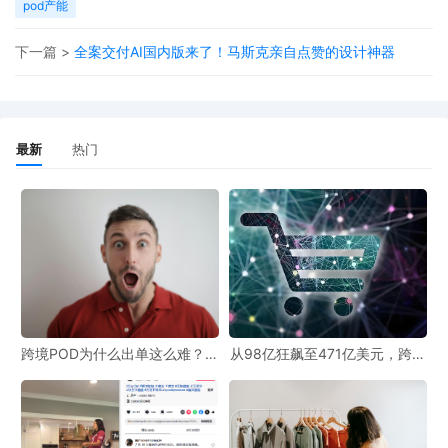
毯、时钟、地垫、潮袜、沙滩巾、铝皮画等，还有更多新品正在持
pod产能
续更新中，优质工厂选我们就对了！
下一篇 >
全案交付AI国内版来了！马斯克亲自点赞的设计神器
来源：
https://v.douyin.com/SLZyh3ZAm5M/
最新
热门
跨境POD为什么出单这么难？总
从98亿狂飙至471亿美元，跨境
结3大核心问题
POD未来四大趋势预判