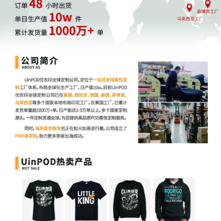
小亿只能说，谁也没有办法保证，现在还活蹦乱跳的帐号，说
了，
“全网都在卖的产品就一定安全”只是存在于自个儿的一厢
想要的目标对一些别有用心的海外代理人来说轻而易举，更何
家的帐号养肥了，直接向法院申请PIO冻结你的帐号，
迫使卖
在这个节骨眼上，一抓一个准，简直就是兵不血刃。为了销量
的肉了。所以，只要卖家卖的并不是自主开发的产品，
多多少