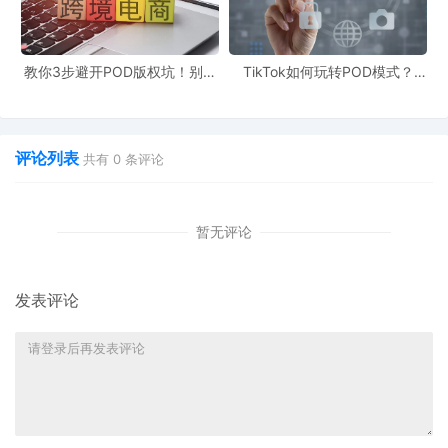
（HULA-HOOP在美
举个例子，HULA-HOOP这个自去年年底旺季开始在
跨境电商
在之前关于侵权问题的推送中提过，请戳☞
你中招了吗？
请收
教你3步避开POD版权坑！别让
TikTok如何玩转POD模式？
侵权毁了你的爆款产品
90%新手栽在这3个坑
诉品牌清单
”。HULA-HOOP原本只是个呼啦圈，但是它的生产商W
品牌文字商标注册。见上图。
评论列表
共有
0
条评论
无论是中国还是美国，根据全球对商标的普遍态度而言，当地
于理解，暂且叫商标局。
）都会对商标混淆持有小心谨慎的态
暂无评论
能会被认为是存在相近或者混淆。
也就是说商标局认为是后者
title上写了HULA-HOOP而受到影响
，也就不足为奇了。
当然
发表评论
可争议的空间，但前提是被告必须自行或请代理人为自己的行
护，如果是驰名商标，那么存在“
跨类保护
”的问题，这就是另