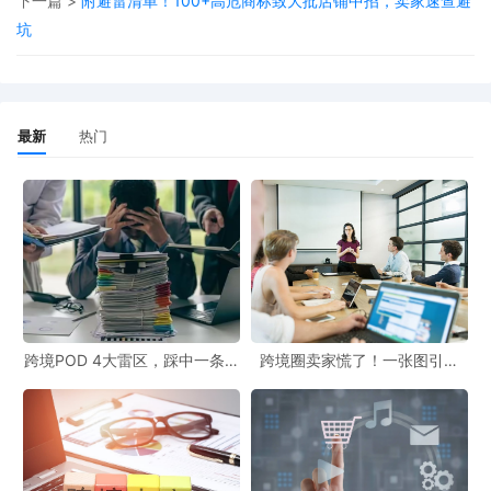
下一篇 >
附避雷清单！100+高危商标致大批店铺中招，卖家速查避
坑
最新
热门
跨境POD 4大雷区，踩中一条都
跨境圈卖家慌了！一张图引爆
白干！
399起冻结，这些坑你千万别
踩！