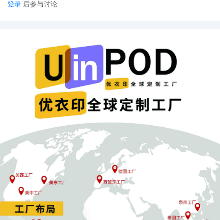
登录
后参与讨论
不知道卖家有没有这种体会或者听说过这样的情况：一款产品
路飙升的时候，突然有一天，
刊登被下架，帐号被封。
一查原
心里又要嘀咕了，凭什么大家都在卖，而倒霉的偏偏是我？那
理，卖这个产品的卖家不止我一个，平台会不会存在“法不责众