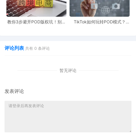
从供应链角度分析：
产品进货成本较高
教你3步避开POD版权坑！别让
TikTok如何玩转POD模式？
头程物流费用不菲
侵权毁了你的爆款产品
90%新手栽在这3个坑
推广成本持续攀升
评论列表
共有
0
条评论
实际销售数据显示，即使是已经积累200+评论的新品，在
厨房大类中的排名也仅在35000名开外。在这个位置，日订
单量几乎可以忽略不计，投入产出比严重失衡。
暂无评论
四、新手入场的三大障碍
发表评论
利润空间有限
在激烈的价格竞争下，新品很难获得合理的利润空间。头
部卖家凭借规模优势可以压低成本，而新手卖家只能被动
接受低利润。