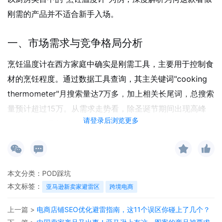
刚需的产品并不适合新手入场。
一、市场需求与竞争格局分析
烹饪温度计在西方家庭中确实是刚需工具，主要用于控制食
材的烹饪程度。通过数据工具查询，其主关键词"cooking
thermometer"月搜索量达7万多，加上相关长尾词，总搜索
量预计超过15万。从需求走势看，除圣诞节期间出现高峰
请登录后浏览更多
外，全年销量相对稳定。
然而，深入分析竞争环境后发现问题：
头部listing的评论数量惊人，最少的也有4000+，最多的
本文分类：
POD踩坑
已突破20000+
本文标签：
亚马逊新卖家避雷区
跨境电商
前两页搜索结果几乎被老牌卖家垄断
上一篇 >
电商店铺SEO优化避雷指南，这11个误区你碰上了几个？
新品想要获得曝光需要投入巨大的推广成本