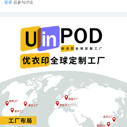
产品缺陷难以突破
登录
后参与讨论
核心技术问题无法通过简单改进解决，这要求卖家具备强
大的产品开发能力，而这恰恰是新卖家的短板。
流量获取困难
在评论数量悬殊的情况下，新品很难获得自然流量，需要
投入大量广告费用，进一步压缩利润空间。
五、选品启示与建议
通过这个案例，新手卖家应该认识到：
不要被表面的需求数据迷惑
要深入分析差评中反映的产品缺陷
评估自身是否具备解决这些问题的能力
计算真实的投入产出比