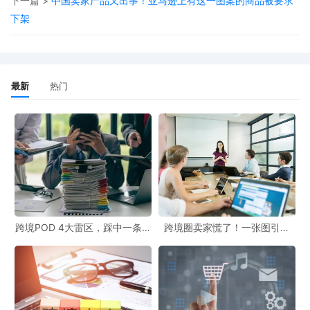
下一篇 >
中国卖家产品又出事！亚马逊上有这一图案的商品被要求
下架
二、产品痛点与供应链局限
仔细研究头部卖家的差评发现，该产品存在明显功能缺陷：
最新
热门
测温精度不稳定
响应速度较慢
耐用性不足
这些差评不仅数量多，而且点赞量也很高，说明问题具有普
遍性。值得注意的是，即便是运营4年多的头部卖家也未能
有效解决这些问题。这对于以1688采购为主的新手卖家来
跨境POD 4大雷区，踩中一条都
跨境圈卖家慌了！一张图引爆
白干！
399起冻结，这些坑你千万别
说，更是难以逾越的技术门槛。
踩！
三、利润空间与投入产出比