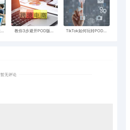
张图
教你3步避开POD版权
TikTok如何玩转POD模
LLC.
些坑
坑！别让侵权毁了你的爆
式？90%新手栽在这3个
款产品
坑
暂无评论
商标发起维权，范围覆盖服饰、鞋包、眼镜、运动器
品类，涉及商标多覆盖范围广，中招的卖家必定不