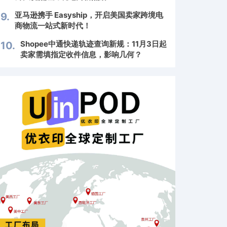
亚马逊携手 Easyship，开启美国卖家跨境电
9.
商物流一站式新时代！
Shopee中通快递轨迹查询新规：11月3日起
10.
卖家需填指定收件信息，影响几何？