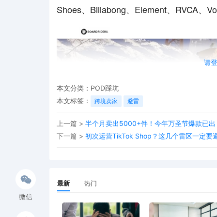
Shoes、Billabong、Element、RVCA
请
本文分类：
POD踩坑
本文标签：
跨境卖家
避雷
上一篇 >
半个月卖出5000+件！今年万圣节爆款已
下一篇 >
初次运营TikTok Shop？这几个雷区一定要
最新
热门
微信
案件信息：