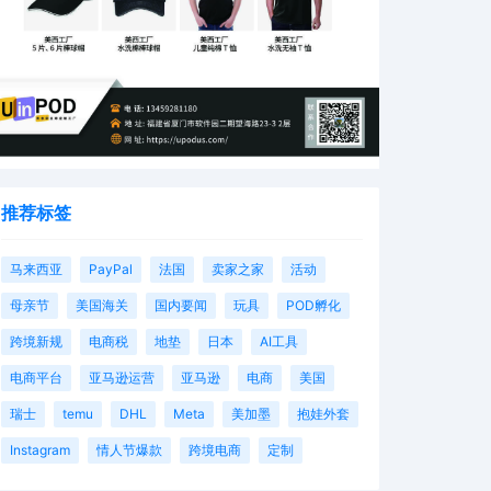
推荐标签
马来西亚
PayPal
法国
卖家之家
活动
母亲节
美国海关
国内要闻
玩具
POD孵化
跨境新规
电商税
地垫
日本
AI工具
电商平台
亚马逊运营
亚马逊
电商
美国
瑞士
temu
DHL
Meta
美加墨
抱娃外套
Instagram
情人节爆款
跨境电商
定制