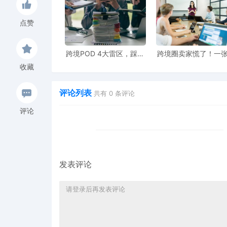
起诉时间：2025年5月1日
点赞
案件号：25-cv-02428
跨境POD 4大雷区，踩中
跨境圈卖家慌了！一
品牌方：BOARDRIDERS IP HOLDINGS, 
一条都白干！
引爆399起冻结，这
收藏
你千万别踩！
代理律所：Sladkus Law
评论列表
共有
0
条评论
评论
起诉地：美国佐治亚州
维权理由：商标侵权
主要针对旗下七大主力品牌的130多个
发表评论
材、床上用品、毛巾矿泉水等30多个
少，被告店铺多达349家。