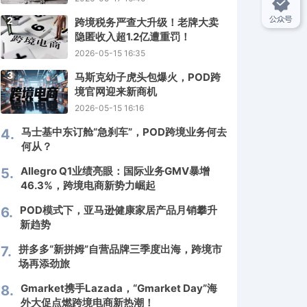
2
跨境税务严查大升级！老牌大卖
隐匿收入超1.2亿遭重罚！
2026-05-15 16:35
3
马斯克幼子虎头包爆火，POD跨
境官网迎来新商机
2026-05-15 16:16
马士基中东订舱“急刹车”，POD跨境业务何去
4.
何从？
Allegro Q1业绩亮眼：国际业务GMV暴增
5.
46.3%，跨境电商新势力崛起
POD模式下，亚马逊健康家居产品月销攀升
6.
新趋势
拼多多“新拼姆”自营品牌三季度出海，跨境市
7.
场再添劲旅
Gmarket携手Lazada，“Gmarket Day”海
8.
外大促点燃跨境电商新热潮！