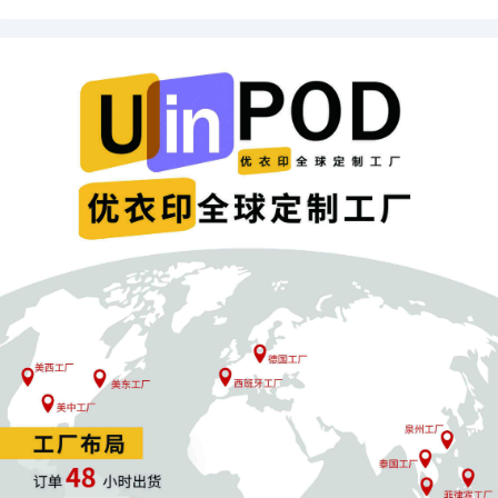
布局北美海外仓
：将货物提前备至美国或墨西哥本地仓
库，适用更优惠的一般贸易税率
转移部分生产环节
：将最终组装等工序转移至美墨境内，
满足原产地规则以降低关税
深化本地化运营
：加强与墨西哥本土企业合作，建立区域
供应链体系
墨西哥此次关税调整，既是保护主义政策的体现，也是全球
供应链重构过程中的一个缩影。对于深度参与全球贸易的中
国企业而言，这既是对现有模式的挑战，也是推动供应链升
级、加速本地化布局的契机。如何在新的贸易环境下保持竞
争力，将成为未来两年出海企业的核心课题。