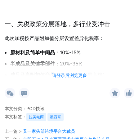
一、关税政策分层落地，多行业受冲击
此次加税按产品附加值分层设置差异化税率：
原材料及简单中间品
：10%-15%
半成品及关键零部件
：20%-35%
成品及高附加值商品
：35%-50%（最高档）
请登录后浏览更多
政策覆盖墨西哥
16.8%的进口商品
，重点涉及
汽车、纺织、
钢铁、塑料、服装、玩具
等行业。数据显示，2024年中国
向墨西哥出口汽车及零部件总额已突破
110亿美元
，墨西哥
本文分类：
POD快讯
成为中国汽车最大海外市场。
本文标签：
拉美电商
墨西哥
上一篇 >
又一家头部跨境平台大裁员