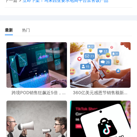
下一篇 >
立即下架！马来西亚要求电商平台禁售该产品
二、政策动机：保护本土制造与防范转运
墨西哥政府明确表示，加税旨在：
最新
热门
减少进口依赖，扶持本土制造业发展
预计每年为财政增加
37.6亿美元
收入
防范亚洲国家通过墨西哥转运商品至美国市场
该政策适用于未与墨西哥签订自贸协定的国家，除中国外，
还包括东南亚国家、韩国、印度、土耳其等。与美国、加拿
大等有自贸协定的国家不受影响。
跨境POD销售狂飙近5倍，
360亿美元感恩节销售额新纪
POD123助力卖家快速入局
录，POD123网站引领卖家爆单
新风潮！
三、中墨贸易现状与中方反制
中墨贸易关系紧密且持续增长：