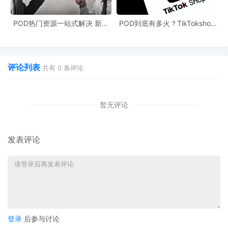
2024年中墨双边贸易额达
1094.27亿美元
，同比增长
POD热门资源一站式解决 新手
POD到底有多火？TikTokshop
也能快速掌握行业资讯
双11狂揽920万单
9.23%
中国对墨西哥出口
902.32亿美元
，同比增长10.77%
评论列表
墨西哥制造业中间品进口中，约
40%
依赖中国供应
共有
0
条评论
针对墨西哥的关税计划，中国商务部已于9月25日启动贸易
暂无评论
投资壁垒调查。同日，中国对原产于美国和墨西哥的碧根果
启动反倾销调查，调查期限6个月（可延长至9个月）。墨
方评估报告指出，若中国采取加征关税反制，墨西哥GDP可
发表评论
能损失
0.8个百分点
。
四、卖家应对策略：供应链重构与物流前置
登录
后参与讨论
面对关税成本上升，建议中国卖家从以下方面调整策略：