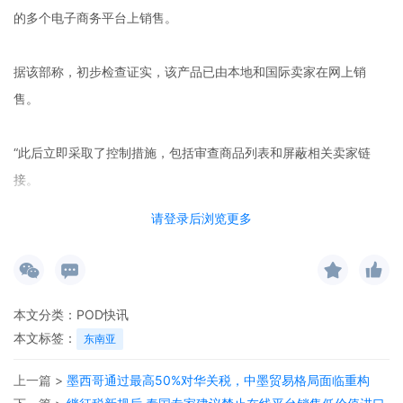
的多个电子商务平台上销售。
据该部称，初步检查证实，该产品已由本地和国际卖家在网上销
售。
“此后立即采取了控制措施，包括审查商品列表和屏蔽相关卖家链
接。
请登录后浏览更多
“对于任何被发现分销未注册产品的卖家，执法行动将继续进行。”声
明中写道。
卫生部强调，Hong Thai 吸入器未在药品管制局（
本文分类：
POD快讯
DCA
）注册，因
本文标签：
东南亚
此禁止在马来西亚销售或分销——无论是在实体店还是在线。
上一篇 >
墨西哥通过最高50%对华关税，中墨贸易格局面临重构
通过药品执法部门（PED），卫生部查明了该产品的 335 个在线销