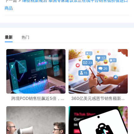
下一篇 >
继征税新规后 泰国专家建议禁止在线平台销售低价值进口
售信息，并已向相关电子商务平台发出投诉通知，指示他们立即删
商品
除广告，以保障公众健康。
该部门还建议已经购买该产品的消费者立即停止使用，如果出现任
最新
热门
何不良反应或可疑症状，应及时就医。
卫生部表示：“销售和持有未注册药品违反了 1984 年《药品和化妆
品管制条例》第7(1)(a)条的规定，并可根据 1952 年《药品销售法
令》第 12 条受到处罚。”
跨境POD销售狂飙近5倍，
360亿美元感恩节销售额新纪
POD123助力卖家快速入局
录，POD123网站引领卖家爆单
新风潮！