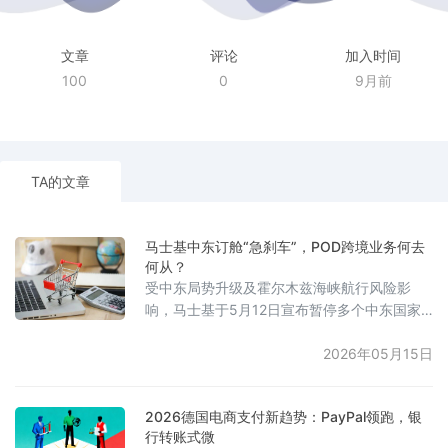
文章
评论
加入时间
100
0
9月前
TA的文章
马士基中东订舱“急刹车”，POD跨境业务何去
何从？
受中东局势升级及霍尔木兹海峡航行风险影
响，马士基于5月12日宣布暂停多个中东国家
及波斯湾港口的新订舱业务，并对相关货物加
收最高3800美元/柜的紧急运费。公司表示当
2026年05月15日
前局势高度动态且极不稳定，正持续评估区域
安全风险，强调船员、船舶及货物安全为首要
2026德国电商支付新趋势：PayPal领跑，银
优先事项。尽管存在美伊临时停火消息，但局
行转账式微
势影响有限，霍尔木兹海峡航行安全尚未充分