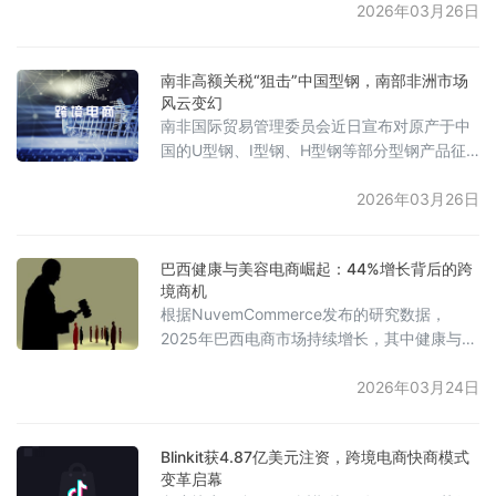
年巴西活跃在线商店数量首次出现下降，从
2026年03月26日
2024年的224万家减少至210万家。报告指
出，这一变化并非市场萎缩，而是竞争加剧、
南非高额关税“狙击”中国型钢，南部非洲市场
运营要求提升后的自然出清与整合。市场结构
风云变幻
呈现出三大新趋势：一是高度地理集中，圣保
南非国际贸易管理委员会近日宣布对原产于中
罗州占据了全国近58%的网店；二是产品向低
国的U型钢、I型钢、H型钢等部分型钢产品征
客单价倾斜，主要销售
收高达74.98%的反倾销税，该税率适用于南部
非洲关税同盟的所有五个成员国。此前的调查
2026年03月26日
显示，中国建筑结构钢曾占南非同类钢材进口
的73%。此外，委员会还对来自中国大陆、中
巴西健康与美容电商崛起：44%增长背后的跨
国台湾地区及日本的特定热轧合金钢扁轧制品
境商机
作出反倾销肯定性终裁，多家中国钢企将分别
根据NuvemCommerce发布的研究数据，
面临6.99%至47.92%不等的反倾销税。南非钢
2025年巴西电商市场持续增长，其中健康与美
铁企业表示，高额进口
容类目表现尤为突出，销售额达到7.91亿雷亚
尔，同比增长44%，成为仅次于时尚类目的高
2026年03月24日
增长板块。研究指出，该品类的快速增长得益
于DTC（直接面向消费者）模式的加速普及，
Blinkit获4.87亿美元注资，跨境电商快商模式
该模式有助于品牌更好地掌控利润、用户体验
变革启幕
及创新节奏。同时，巴西在2025年已成为全球