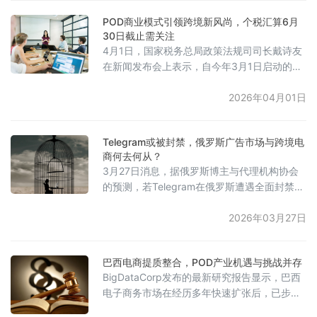
者个人同样需承担责任，最高可罚200万兹罗
POD商业模式引领跨境新风尚，个税汇算6月
提。此次监管与欧盟《数字服务法案》
30日截止需关注
（DSA）的透明度报告要求同步，要求亚马
4月1日，国家税务总局政策法规司司长戴诗友
逊、Booking、Zalando、Allegro等主要平台
在新闻发布会上表示，自今年3月1日启动的个
定期提交报告。若平
人所得税年度汇算工作运行平稳。截至目前，
已有超过7000万纳税人依法申请退税，同时超
2026年04月01日
过500万纳税人已自行办理补税申报。年度汇
算将持续至6月30日，纳税人可合理安排时间
Telegram或被封禁，俄罗斯广告市场与跨境电
分批办理。戴诗友提醒，有退税的纳税人应及
商何去何从？
时领取，需补税的纳税人须在规定期限内完成
3月27日消息，据俄罗斯博主与代理机构协会
申报和缴款，以免逾期产生滞纳金。他强调，
的预测，若Telegram在俄罗斯遭遇全面封禁，
依据税法规定，居民个人从境内
其广告市场规模预计在2026年底前将缩水一
半。该协会目前估计，俄罗斯在Telegram平台
2026年03月27日
上的广告市场总规模为600亿卢布。此前，俄
罗斯联邦反垄断局发布了补充说明，提供了
巴西电商提质整合，POD产业机遇与挑战并存
Telegram和YouTube平台广告发布的监管豁免
BigDataCorp发布的最新研究报告显示，巴西
期，直至2026年底。然而，广告服务商
电子商务市场在经历多年快速扩张后，已步入
CloudBuying的数据显示，在2月份俄罗斯
质量与整合并行的成熟阶段。数据显示，2026