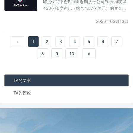
印度快商平台Blinkit近期从母公司Eternal获得
第三大化妆品市场，预计到2030年将保持约
450亿印度卢比（约合4.87亿美元）的资金注
8%的年均增长，
入。这是Eternal在2026年对Blinkit的首笔投
资，此前在2025年已向该业务投入2860亿卢
2026年03月13日
比。此次资金将支持Blinkit从原有平台模式向
库存主导模式转型，旨在实现自主定价、提升
利润空间，并改善单位经济效益，使其佣金率
«
1
2
3
4
5
6
7
接近竞争对手Zepto（约23%）。此外，资金
8
9
10
»
还将用于业务扩张，计
TA的文章
TA的评论