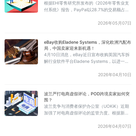
根据EHI零售研究所发布的《2026年零售业支
保障，仍建议避免通过该海峡。未来是否恢复
付系统》报告，PayPal以28.7%的交易额占比
订舱将根据实时风险评估决定。此次暂
继续稳居德国电商支付方式首位，其次为“按发
票购买”模式，占比26.1%。曾经流行的银行直
2026年05月07日
接扣款（Lastschrift）大幅下降近3个百分点，
降至14.4%；信用卡与国际借记卡为增长最快
eBay收购Eladene Systems，深化欧洲汽配布
的支付方式，上升1.4个百分点，达到13.7%。
局，中国卖家迎来新机遇！
Apple Pay以1.3%的占比首次独立列入排名，
4月10日消息，eBay近日宣布收购英国汽车拆
而亚马逊支付与礼品
解行业软件平台Eladene Systems，以进一步
强化其在汽摩配品类的战略布局与服务体系。
Eladene Systems主要为拆车企业提供基于云
2026年04月10日
端的拆解场管理系统（DMS）以及零部件刊登
解决方案。通过此次收购，eBay将整合英国本
波兰严打电商虚假评论，POD跨境卖家如何突
地的拆车件供给与车辆数据能力，从而在平台
围？
上提供更丰富的零部件供应，提升车型适配的
波兰竞争与消费者保护办公室（UOKiK）近期
精准度与交易效率，为买卖双方带来更加高效
加强了对电商虚假评论的监管力度。根据新
规，存在操纵评论行为的企业，最高可被处以
年营业额10%的罚款；若无法提供评论真实性
2026年04月07日
的技术证明，也可能面临4%的罚款。企业管理