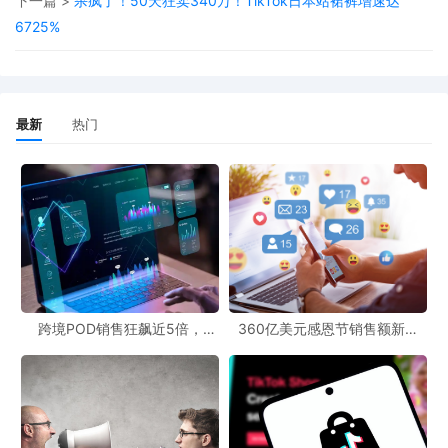
下一篇 >
杀疯了！50天狂卖340万！TikTok日本站裙裤增速达
对于POD跨境社区的卖家和POD资源网站的用户来说，了解德国电
6725%
商支付趋势的变化，有助于他们优化支付策略，提升用户体验，从
而更好地开拓德国市场。随着跨境市场前景的不断拓展，掌握各国
支付动态将成为企业在竞争中脱颖而出的关键因素。
最新
热门
跨境POD销售狂飙近5倍，
360亿美元感恩节销售额新纪
POD123助力卖家快速入局
录，POD123网站引领卖家爆单
新风潮！