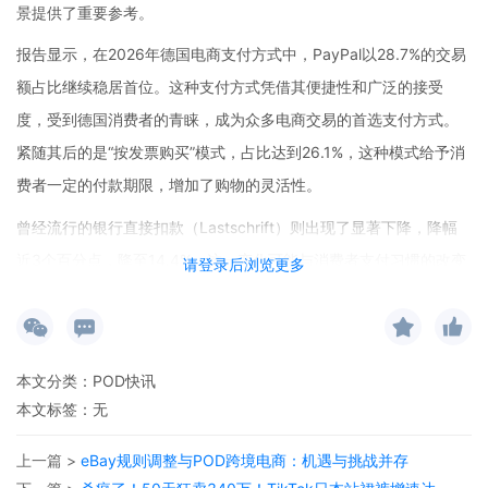
景提供了重要参考。
报告显示，在2026年德国电商支付方式中，PayPal以28.7%的交易
额占比继续稳居首位。这种支付方式凭借其便捷性和广泛的接受
度，受到德国消费者的青睐，成为众多电商交易的首选支付方式。
紧随其后的是“按发票购买”模式，占比达到26.1%，这种模式给予消
费者一定的付款期限，增加了购物的灵活性。
曾经流行的银行直接扣款（Lastschrift）则出现了显著下降，降幅
近3个百分点，降至14.4%。这一变化可能与消费者支付习惯的改变
请登录后浏览更多
以及新兴支付方式的兴起有关。而信用卡与国际借记卡成为增长最
快的支付方式，上升了1.4个百分点，达到13.7%，反映出消费者对
于这类支付方式的接受度在不断提高。
本文分类：
POD快讯
值得注意的是，Apple Pay以1.3%的占比首次独立列入排名，显示
本文标签：无
出移动支付在德国电商市场的逐渐渗透。同时，亚马逊支付与礼品
上一篇 >
eBay规则调整与POD跨境电商：机遇与挑战并存
卡各占0.6%，也在市场中占据了一定的份额。