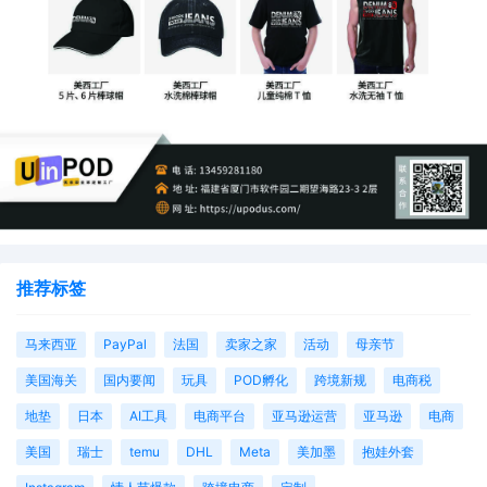
推荐标签
马来西亚
PayPal
法国
卖家之家
活动
母亲节
美国海关
国内要闻
玩具
POD孵化
跨境新规
电商税
地垫
日本
AI工具
电商平台
亚马逊运营
亚马逊
电商
美国
瑞士
temu
DHL
Meta
美加墨
抱娃外套