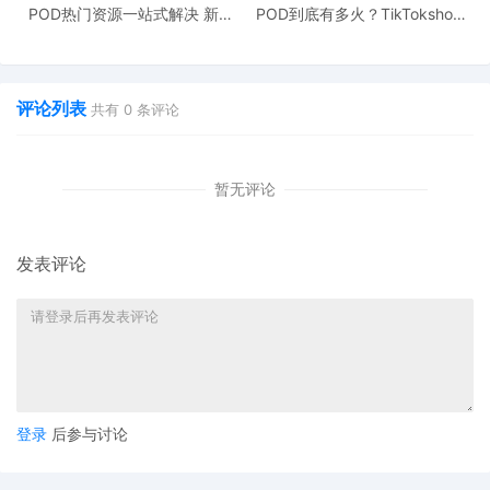
来，通过与中国合作伙伴的持续合作，他的公司从小型外包公司发
POD热门资源一站式解决 新手
POD到底有多火？TikTokshop
也能快速掌握行业资讯
双11狂揽920万单
展为较具规模的全链条外贸出口服务企业。
“我见证了中国经济高速发展过程。在我心中，中国将是全球经
评论列表
共有
0
条评论
济的未来。”他说。
中国对外贸易中心主任朱咏表示，参展企业和境外采购商是广
暂无评论
交会的宝贵资源和重要服务对象。面向未来，广交会将不断提升服
务质量，助力参展主体和客商拓市场、促成交。
发表评论
登录
后参与讨论