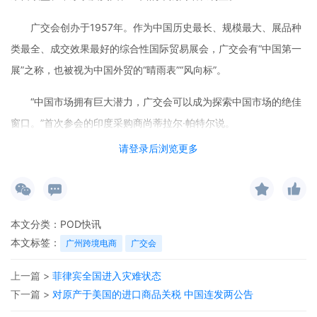
广交会创办于1957年。作为中国历史最长、规模最大、展品种
类最全、成交效果最好的综合性国际贸易展会，广交会有“中国第一
展”之称，也被视为中国外贸的“晴雨表”“风向标”。
“中国市场拥有巨大潜力，广交会可以成为探索中国市场的绝佳
窗口。”首次参会的印度采购商尚蒂拉尔·帕特尔说。
请登录后浏览更多
据统计，本届广交会上“一带一路”共建国家采购商到会21.4万
人，增长9.4%。参展主体与“一带一路”共建国家的出口成交占比超
六成，传统市场成交保持稳定。
本文分类：
POD快讯
来自巴西的萝伯塔·加洛·弗里德曼和两个同伴一起来到广交会。
本文标签：
广州跨境电商
广交会
即使飞行时间超过20小时，她们依然在运动器材展区转了20多个展
位，每个人都背着大大的袋子和背包。
上一篇 >
菲律宾全国进入灾难状态
下一篇 >
对原产于美国的进口商品关税 中国连发两公告
“即使巴西和中国相距很远，我依然认为广交会值得一来。这里