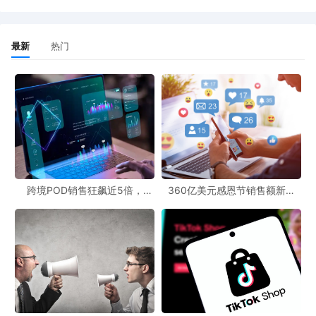
的展品种类非常丰富。”她说。
本届展会共举办了632场新品发布活动，共有460万件展品进行
最新
热门
了展示。众多新产品、绿色产品和自主知识产权产品集中亮相，具
身机器人、脑机接口设备、生物基材料、AI智能康复设备等成为备
受欢迎的展品。
“广交会上越来越多地出现新产品，我在其他地方从未见过。”美
国品牌授权公司Established商务拓展经理弗朗索瓦·斯科利奇
说，“我从2001年起就开始参加广交会，展位和产品的质量都在不断
跨境POD销售狂飙近5倍，
360亿美元感恩节销售额新纪
提升。”
POD123助力卖家快速入局
录，POD123网站引领卖家爆单
新风潮！
本届广交会首次推出了采用“蓝牙+5G+北斗”技术的展位级导
航，升级AI逛展、智能指路等设施，为远道而来的采购商提供贴心
服务。
来自萨尔瓦多的采购商卡洛斯已连续十年参加广交会。十年