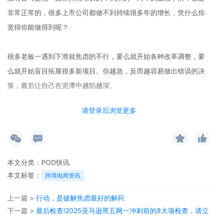
非常正常的，很多上市公司都做不到持续很多年的增长，凭什么你
觉得你能做得到呢？
很多老板一遇到下滑就焦虑的不行，要么就开始各种改革调整，要
么就开始盲目拓展很多新项目。你越急，反而越容易做出错误的决
策，最后让自己在泥潭中越陷越深。
请登录后浏览更多
商业都是有周期性的，作为普通的创业者来说，千万不要逆着周期
操作，没有人能跟大趋势作对。
前两天刷到刘思毅的一条视频，他说自己今年下滑了30%，以前干
本文分类：
POD快讯
业绩很容易，现在干业绩累的要命，拿结果难太多了。而人力成本
本文标签：
跨境电商资讯
一年要1000万，舍弃又舍不得，因此只能盯着自己的高管要增长。
上一篇 >
行动，是破解焦虑最好的解药
下一篇 >
最后检查!2025亚马逊黑五网一冲刺前的8大项检查，请立
其实说白了，以前干业绩很容易，那是时代带给你的红利。红利褪