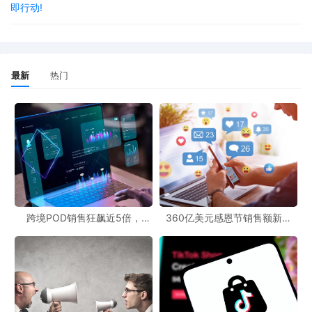
即行动!
去后，业绩下滑是很正常的。不是现在挣钱难了，而是以前挣钱太
容易了。
最新
热门
低谷期缩小点规模、去掉杠杆，压力就会小很多。缩小某种程度上
也是一种发展，顺应趋势调整自己的创业节奏，才是聪明的创业者
应该干的事情。同意的点赞！
跨境POD销售狂飙近5倍，
360亿美元感恩节销售额新纪
POD123助力卖家快速入局
录，POD123网站引领卖家爆单
新风潮！