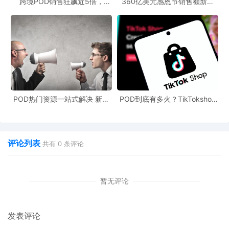
跨境POD销售狂飙近5倍，
360亿美元感恩节销售额新纪
POD123助力卖家快速入局
录，POD123网站引领卖家爆单
新风潮！
POD热门资源一站式解决 新手
POD到底有多火？TikTokshop
也能快速掌握行业资讯
双11狂揽920万单
评论列表
共有
0
条评论
暂无评论
发表评论