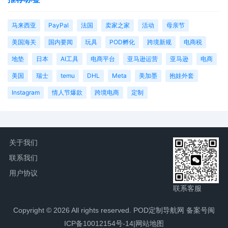
马来西亚
PayPal
法国
卖家之家
活动
母亲节
美国海关
国内要闻
玩具
POD孵化
跨境新规
电商税
地垫
日本
AI工具
电商平台
亚马逊运营
亚马逊
电商
美国
瑞士
temu
DHL
Meta
美加墨
抱娃外套
Instagram
情人节爆款
跨境电商
定制
关于我们
联系我们
用户协议
联系客服
Copyright © 2026 All rights reserved. POD定制导航网
备案号闽
ICP备10012154号-14
|
网站地图