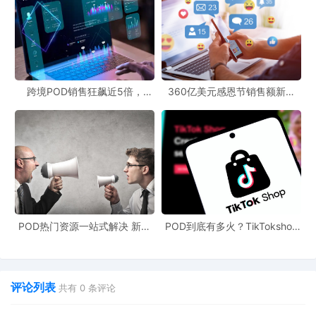
跨境POD销售狂飙近5倍，
360亿美元感恩节销售额新纪
POD123助力卖家快速入局
录，POD123网站引领卖家爆单
新风潮！
POD热门资源一站式解决 新手
POD到底有多火？TikTokshop
也能快速掌握行业资讯
双11狂揽920万单
评论列表
共有
0
条评论