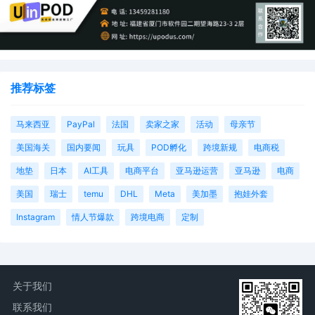
推荐标签
马来西亚
PayPal
法国
卖家之家
活动
母亲节
美国海关
国内要闻
玩具
POD孵化
跨境新规
电商税
地垫
日本
AI工具
电商平台
亚马逊运营
亚马逊
电商
美国
瑞士
temu
DHL
Meta
美加墨
抱娃外套
Instagram
情人节爆款
跨境电商
定制
关于我们
联系我们