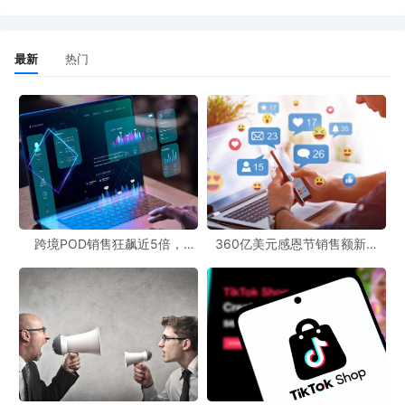
最新
热门
跨境POD销售狂飙近5倍，
360亿美元感恩节销售额新纪
POD123助力卖家快速入局
录，POD123网站引领卖家爆单
新风潮！