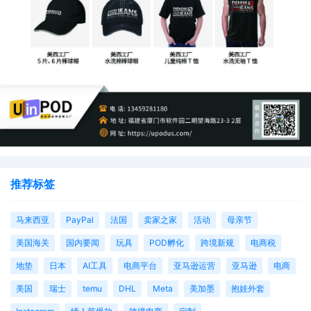
推荐标签
马来西亚
PayPal
法国
卖家之家
活动
母亲节
美国海关
国内要闻
玩具
POD孵化
跨境新规
电商税
地垫
日本
AI工具
电商平台
亚马逊运营
亚马逊
电商
美国
瑞士
temu
DHL
Meta
美加墨
抱娃外套