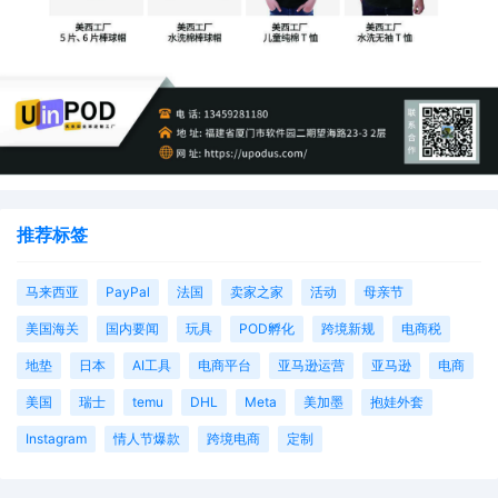
推荐标签
马来西亚
PayPal
法国
卖家之家
活动
母亲节
美国海关
国内要闻
玩具
POD孵化
跨境新规
电商税
地垫
日本
AI工具
电商平台
亚马逊运营
亚马逊
电商
美国
瑞士
temu
DHL
Meta
美加墨
抱娃外套
Instagram
情人节爆款
跨境电商
定制