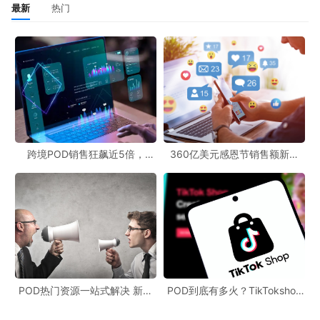
最新
热门
跨境POD销售狂飙近5倍，
360亿美元感恩节销售额新纪
POD123助力卖家快速入局
录，POD123网站引领卖家爆单
新风潮！
POD热门资源一站式解决 新手
POD到底有多火？TikTokshop
也能快速掌握行业资讯
双11狂揽920万单